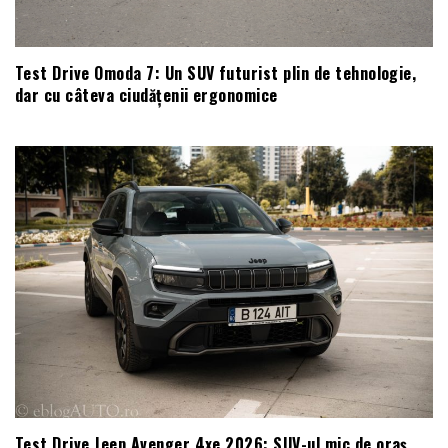
Test Drive Omoda 7: Un SUV futurist plin de tehnologie,
dar cu câteva ciudățenii ergonomice
Test Drive Jeep Avenger 4xe 2026: SUV-ul mic de oraș