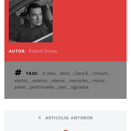
AUTOR:
Robert Drilea
,
,
,
,
TAGS:
b class
benz
Clasa B
consum
,
,
,
,
,
electric
exterior
interior
mercedes
motor
,
,
,
,
pareri
performante
pret
siguranta
ARTICOLUL ANTERIOR