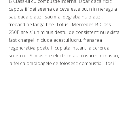
B Class-ul cu combustie interna. Doar daca ridici
capota iti dai seama ca ceva este putin in neregula
sau daca o auzi, sau mai degraba nu o auzi,
trecand pe langa tine. Totusi, Mercedes B Class
250E are si un minus destul de consistent: nu exista
fast charge! In ciuda acestui lucru, franarea
regenerativa poate fi cuplata instant la cererea
soferului. Si masinile electrice au plusuri si minusuri,
la fel ca omoloagele ce folosesc combustibili fosili.