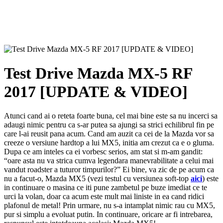
Test Drive Mazda MX-5 RF
2017 [UPDATE & VIDEO]
Atunci cand ai o reteta foarte buna, cel mai bine este sa nu incerci sa
adaugi nimic pentru ca s-ar putea sa ajungi sa strici echilibrul fin pe
care l-ai reusit pana acum. Cand am auzit ca cei de la Mazda vor sa
creeze o versiune hardtop a lui MX5, initia am crezut ca e o gluma.
Dupa ce am inteles ca ei vorbesc serios, am stat si m-am gandit:
“oare asta nu va strica cumva legendara manevrabilitate a celui mai
vandut roadster a tuturor timpurilor?” Ei bine, va zic de pe acum ca
nu a facut-o, Mazda MX5 (vezi testul cu versiunea soft-top
aici
) este
in continuare o masina ce iti pune zambetul pe buze imediat ce te
urci la volan, doar ca acum este mult mai liniste in ea cand ridici
plafonul de metal! Prin urmare, nu s-a intamplat nimic rau cu MX5,
pur si simplu a evoluat putin. In continuare, oricare ar fi intrebarea,