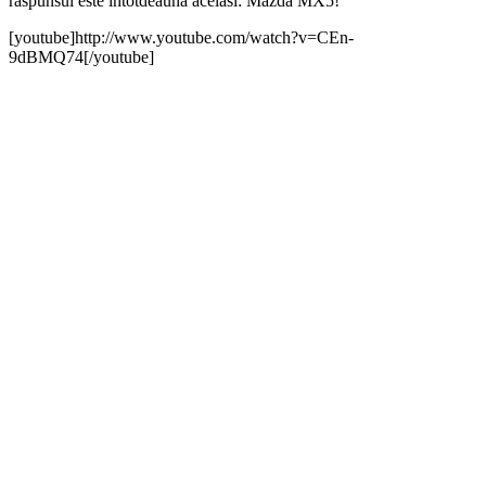
raspunsul este intotdeauna acelasi: Mazda MX5!
[youtube]http://www.youtube.com/watch?v=CEn-
9dBMQ74[/youtube]