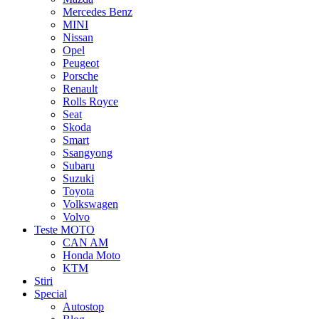
Mercedes Benz
MINI
Nissan
Opel
Peugeot
Porsche
Renault
Rolls Royce
Seat
Skoda
Smart
Ssangyong
Subaru
Suzuki
Toyota
Volkswagen
Volvo
Teste MOTO
CAN AM
Honda Moto
KTM
Stiri
Special
Autostop