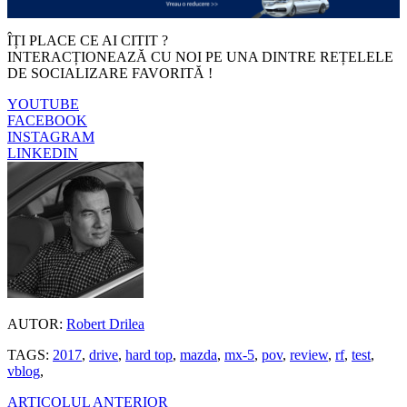
ÎȚI PLACE CE AI CITIT ?
INTERACȚIONEAZĂ CU NOI PE UNA DINTRE REȚELELE
DE SOCIALIZARE FAVORITĂ !
YOUTUBE
FACEBOOK
INSTAGRAM
LINKEDIN
AUTOR:
Robert Drilea
TAGS:
2017
,
drive
,
hard top
,
mazda
,
mx-5
,
pov
,
review
,
rf
,
test
,
vblog
,
ARTICOLUL ANTERIOR