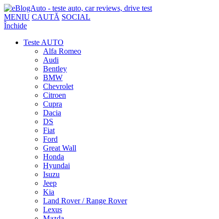
MENIU
CAUTĂ
SOCIAL
Închide
Teste AUTO
Alfa Romeo
Audi
Bentley
BMW
Chevrolet
Citroen
Cupra
Dacia
DS
Fiat
Ford
Great Wall
Honda
Hyundai
Isuzu
Jeep
Kia
Land Rover / Range Rover
Lexus
Mazda