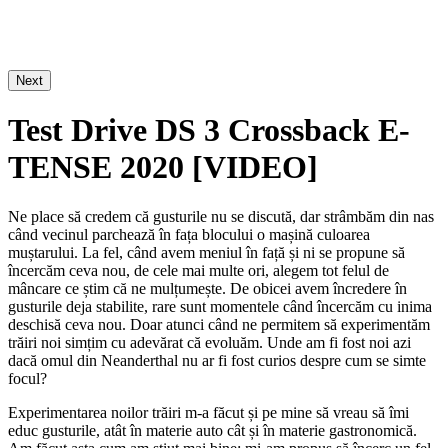
Next
Test Drive DS 3 Crossback E-
TENSE 2020 [VIDEO]
Ne place să credem că gusturile nu se discută, dar strâmbăm din nas
când vecinul parchează în fața blocului o mașină culoarea
muștarului. La fel, când avem meniul în față și ni se propune să
încercăm ceva nou, de cele mai multe ori, alegem tot felul de
mâncare ce știm că ne mulțumește. De obicei avem încredere în
gusturile deja stabilite, rare sunt momentele când încercăm cu inima
deschisă ceva nou. Doar atunci când ne permitem să experimentăm
trăiri noi simțim cu adevărat că evoluăm. Unde am fi fost noi azi
dacă omul din Neanderthal nu ar fi fost curios despre cum se simte
focul?
Experimentarea noilor trăiri m-a făcut și pe mine să vreau să îmi
educ gusturile, atât în materie auto cât și în materie gastronomică.