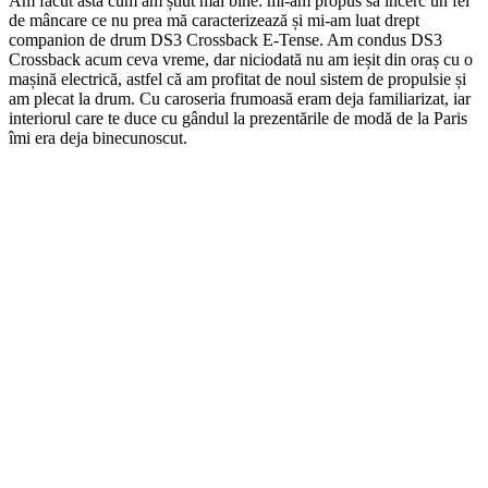
Am făcut asta cum am știut mai bine: mi-am propus să încerc un fel
de mâncare ce nu prea mă caracterizează și mi-am luat drept
companion de drum DS3 Crossback E-Tense. Am condus DS3
Crossback acum ceva vreme, dar niciodată nu am ieșit din oraș cu o
mașină electrică, astfel că am profitat de noul sistem de propulsie și
am plecat la drum. Cu caroseria frumoasă eram deja familiarizat, iar
interiorul care te duce cu gândul la prezentările de modă de la Paris
îmi era deja binecunoscut.