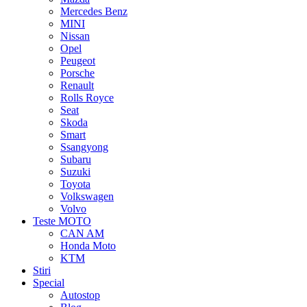
Mercedes Benz
MINI
Nissan
Opel
Peugeot
Porsche
Renault
Rolls Royce
Seat
Skoda
Smart
Ssangyong
Subaru
Suzuki
Toyota
Volkswagen
Volvo
Teste MOTO
CAN AM
Honda Moto
KTM
Stiri
Special
Autostop