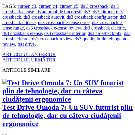
TAGS:
citroen c3
,
citroen c4
,
citroen c5
,
ds 3 crossback
,
ds 3
crossback etense
,
ds automobile bucuresti
,
ds3
,
ds3 citroen
,
ds3
crossback
,
ds3 crossback autovit
,
ds3 crossback configurator
,
ds3
crossback e-tense
,
ds3 crossback e-tense price
,
ds3 crossback e-
tense range
,
ds3 crossback e-tense review
,
ds3 crossback electric
,
ds3 crossback etense
,
ds3 crossback interior
,
ds3 crossback olx
,
ds3
crossback pret
,
ds3 crossback review
,
ds3 quality build
,
eblogauto
,
review
,
test drive
,
ARTICOLUL ANTERIOR
ARTICOLUL URMĂTOR
ARTICOLE SIMILARE
Test Drive Omoda 7: Un SUV futurist plin
de tehnologie, dar cu câteva ciudățenii
ergonomice