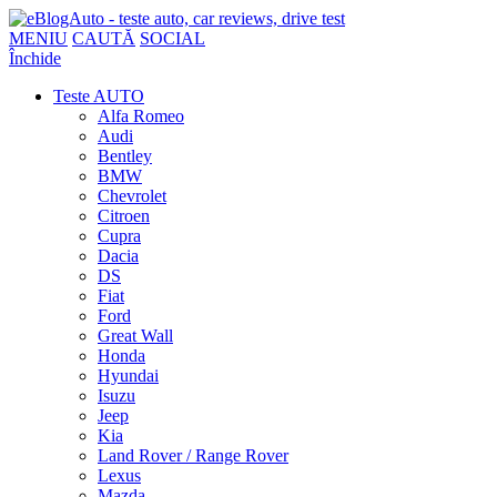
MENIU
CAUTĂ
SOCIAL
Închide
Teste AUTO
Alfa Romeo
Audi
Bentley
BMW
Chevrolet
Citroen
Cupra
Dacia
DS
Fiat
Ford
Great Wall
Honda
Hyundai
Isuzu
Jeep
Kia
Land Rover / Range Rover
Lexus
Mazda