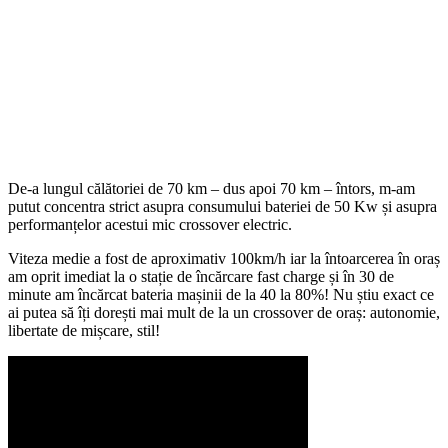
De-a lungul călătoriei de 70 km – dus apoi 70 km – întors, m-am
putut concentra strict asupra consumului bateriei de 50 Kw și asupra
performanțelor acestui mic crossover electric.
Viteza medie a fost de aproximativ 100km/h iar la întoarcerea în oraș
am oprit imediat la o stație de încărcare fast charge și în 30 de
minute am încărcat bateria mașinii de la 40 la 80%! Nu știu exact ce
ai putea să îți dorești mai mult de la un crossover de oraș: autonomie,
libertate de mișcare, stil!