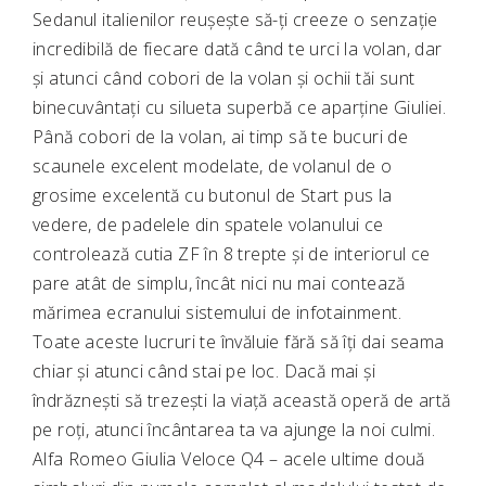
Sedanul italienilor reușește să-ți creeze o senzație
incredibilă de fiecare dată când te urci la volan, dar
și atunci când cobori de la volan și ochii tăi sunt
binecuvântați cu silueta superbă ce aparține Giuliei.
Până cobori de la volan, ai timp să te bucuri de
scaunele excelent modelate, de volanul de o
grosime excelentă cu butonul de Start pus la
vedere, de padelele din spatele volanului ce
controlează cutia ZF în 8 trepte și de interiorul ce
pare atât de simplu, încât nici nu mai contează
mărimea ecranului sistemului de infotainment.
Toate aceste lucruri te învăluie fără să îți dai seama
chiar și atunci când stai pe loc. Dacă mai și
îndrăznești să trezești la viață această operă de artă
pe roți, atunci încântarea ta va ajunge la noi culmi.
Alfa Romeo Giulia Veloce Q4 – acele ultime două