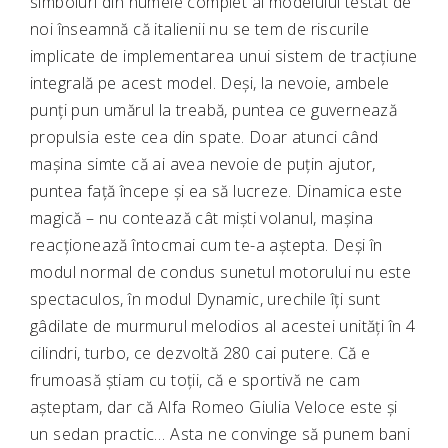
simboluri din numele complet al modelului testat de
noi înseamnă că italienii nu se tem de riscurile
implicate de implementarea unui sistem de tracțiune
integrală pe acest model. Deși, la nevoie, ambele
punți pun umărul la treabă, puntea ce guvernează
propulsia este cea din spate. Doar atunci când
mașina simte că ai avea nevoie de puțin ajutor,
puntea față începe și ea să lucreze. Dinamica este
magică – nu contează cât miști volanul, mașina
reacționează întocmai cum te-a aștepta. Deși în
modul normal de condus sunetul motorului nu este
spectaculos, în modul Dynamic, urechile îți sunt
gâdilate de murmurul melodios al acestei unități în 4
cilindri, turbo, ce dezvoltă 280 cai putere. Că e
frumoasă știam cu toții, că e sportivă ne cam
așteptam, dar că Alfa Romeo Giulia Veloce este și
un sedan practic… Asta ne convinge să punem bani