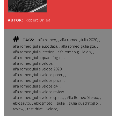
AUTOR:
Robert Drilea
,
,
TAGS:
alfa romeo
alfa romeo giulia 2020
,
,
alfa romeo giulia autodata
alfa romeo giulia gta
,
,
alfa romeo giulia interior
alfa romeo giulia olx
,
alfa romeo giulia quadrifoglio
,
alfa romeo giulia veloce
,
alfa romeo giulia veloce 2020
,
alfa romeo giulia veloce pareri
,
alfa romeo giulia veloce price
,
alfa romeo giulia veloce q4
,
alfa romeo giulia veloce review
,
,
alfa romeo giulia veloce specs
Alfa Romeo Stelvio
,
,
,
,
eblogauto
eblogmoto
giulia
giulia quadrifoglio
,
,
,
review
test drive
veloce