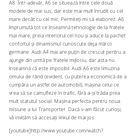
A8. Într-adevăr, A6 se situează între cele două
modele de mai sus, dar este mai mult înrudit cu cel
mare decât cu cel mic. Permiteți-mi să elaborez: A6
împrumută tot ce înseamnă tehnologie de la fratele
mai mare, preia interiorul cel nou și aduce la pachet
confortul și dinamismul cunoscute deja mărcii
germane. Audi A4 mai are puțin de crescut pentru a
ajunge din urmă pe fratele mijlociu, dar asta nu
înseamnă că este imposibil. Audi A6 este limuzina
omului de rând (evident, cu puterea economică de a
cumpăra un astfel de automobil), mașina celui ce
vrea să se camufleze în trafic, fără a-și trăda prea
mult statutul social. Mașina perfecta pentru noua
misiune a lui Transporter. Dacă v-am făcut curioși,
vă invităm să accesați linkul de mai jos.
[youtube]http://www.youtube.com/watch?