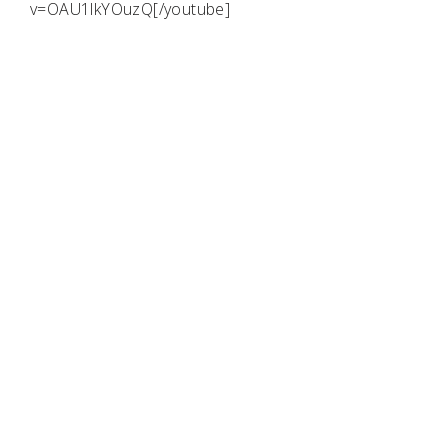
v=OAU1lkYOuzQ[/youtube]