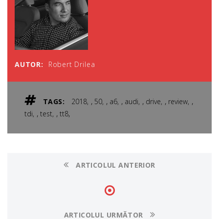
AUTOR:
Robert Drilea
,
,
,
,
,
,
TAGS:
2018
50
a6
audi
drive
review
,
,
,
tdi
test
tt8
ARTICOLUL ANTERIOR
ARTICOLUL URMĂTOR