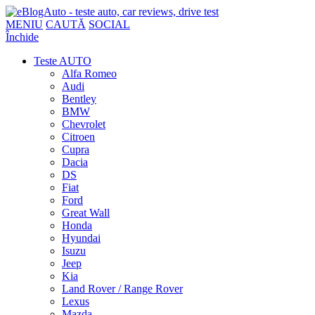
MENIU
CAUTĂ
SOCIAL
Închide
Teste AUTO
Alfa Romeo
Audi
Bentley
BMW
Chevrolet
Citroen
Cupra
Dacia
DS
Fiat
Ford
Great Wall
Honda
Hyundai
Isuzu
Jeep
Kia
Land Rover / Range Rover
Lexus
Mazda