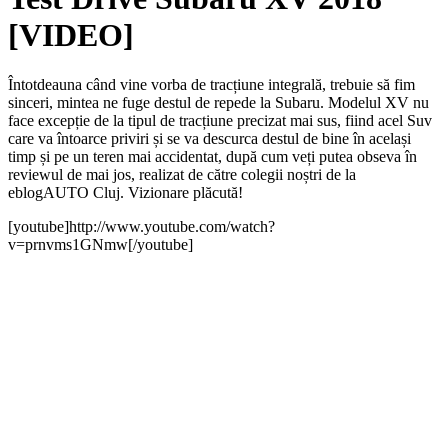
[VIDEO]
Întotdeauna când vine vorba de tracțiune integrală, trebuie să fim
sinceri, mintea ne fuge destul de repede la Subaru. Modelul XV nu
face excepție de la tipul de tracțiune precizat mai sus, fiind acel Suv
care va întoarce priviri și se va descurca destul de bine în același
timp și pe un teren mai accidentat, după cum veți putea obseva în
reviewul de mai jos, realizat de către colegii noștri de la
eblogAUTO Cluj. Vizionare plăcută!
[youtube]http://www.youtube.com/watch?
v=prnvms1GNmw[/youtube]