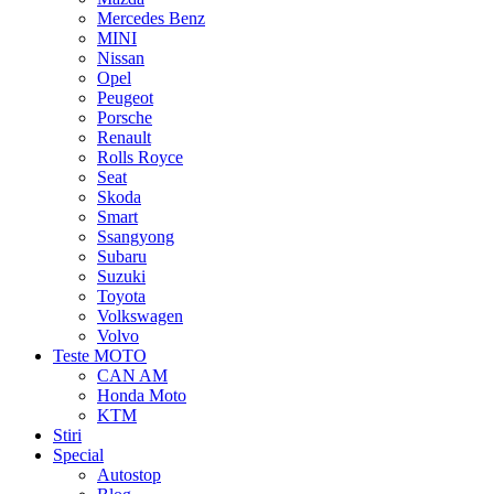
Mercedes Benz
MINI
Nissan
Opel
Peugeot
Porsche
Renault
Rolls Royce
Seat
Skoda
Smart
Ssangyong
Subaru
Suzuki
Toyota
Volkswagen
Volvo
Teste MOTO
CAN AM
Honda Moto
KTM
Stiri
Special
Autostop