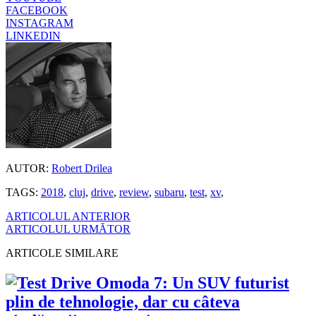
FACEBOOK
INSTAGRAM
LINKEDIN
AUTOR:
Robert Drilea
TAGS:
2018
,
cluj
,
drive
,
review
,
subaru
,
test
,
xv
,
ARTICOLUL ANTERIOR
ARTICOLUL URMĂTOR
ARTICOLE SIMILARE