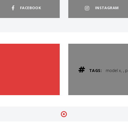
FACEBOOK
INSTAGRAM
,
TAGS:
model x
p