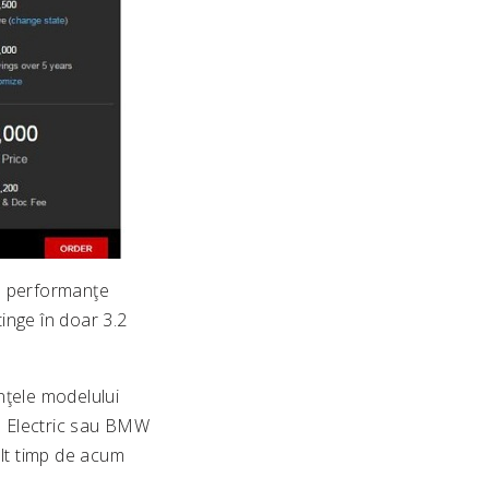
te performanţe
inge în doar 3.2
anţele modelului
S Electric sau BMW
ult timp de acum