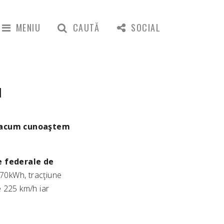
MENIU
CAUTĂ
SOCIAL
I
că acum cunoaştem
e federale de
 70kWh, tracţiune
e 225 km/h iar