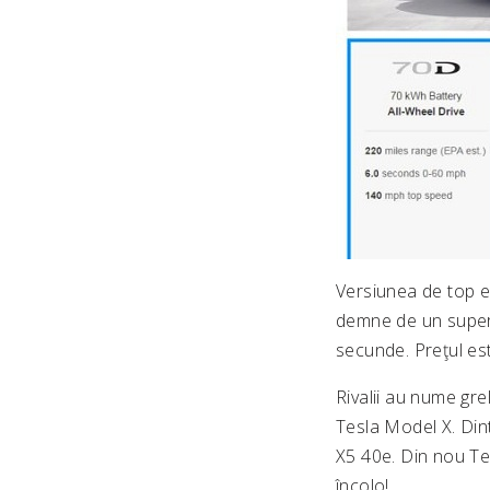
Versiunea de top e
demne de un superc
secunde. Preţul est
Rivalii au nume gre
Tesla Model X. Din
X5 40e. Din nou Tes
încolo!