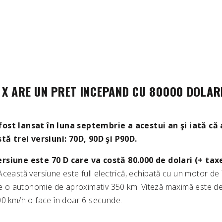
 X ARE UN PRET INCEPAND CU 80000 DOLAR
fost lansat în luna septembrie a acestui an şi iată 
stă trei versiuni: 70D, 90D şi P90D.
rsiune este 70 D care va costă 80.000 de dolari (+ tax
ceastă versiune este full electrică, echipată cu un motor de
are o autonomie de aproximativ 350 km. Viteză maximă este d
00 km/h o face în doar 6 secunde.