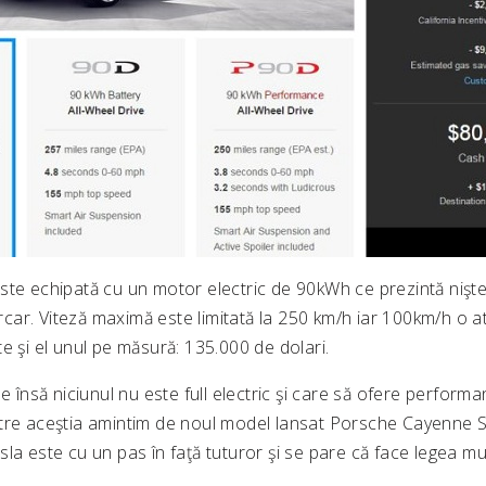
ste echipată cu un motor electric de 90kWh ce prezintă niş
ar. Viteză maximă este limitată la 250 km/h iar 100km/h o at
e şi el unul pe măsură: 135.000 de dolari.
le însă niciunul nu este full electric şi care să ofere perform
tre aceştia amintim de noul model lansat Porsche Cayenne 
la este cu un pas în faţă tuturor şi se pare că face legea m