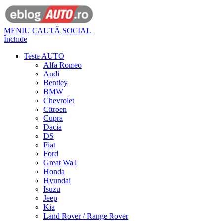
MENIU
CAUTĂ
SOCIAL
Închide
Teste AUTO
Alfa Romeo
Audi
Bentley
BMW
Chevrolet
Citroen
Cupra
Dacia
DS
Fiat
Ford
Great Wall
Honda
Hyundai
Isuzu
Jeep
Kia
Land Rover / Range Rover