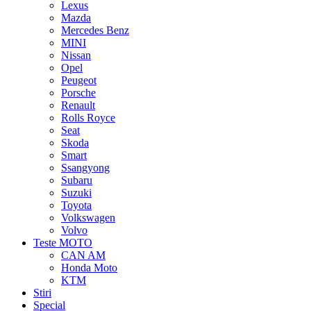
Lexus
Mazda
Mercedes Benz
MINI
Nissan
Opel
Peugeot
Porsche
Renault
Rolls Royce
Seat
Skoda
Smart
Ssangyong
Subaru
Suzuki
Toyota
Volkswagen
Volvo
Teste MOTO
CAN AM
Honda Moto
KTM
Stiri
Special