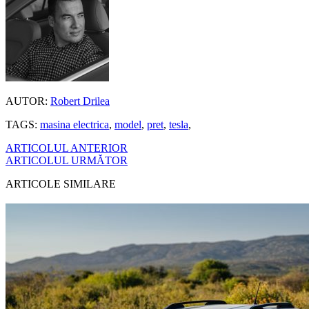
AUTOR:
Robert Drilea
TAGS:
masina electrica
,
model
,
pret
,
tesla
,
ARTICOLUL ANTERIOR
ARTICOLUL URMĂTOR
ARTICOLE SIMILARE