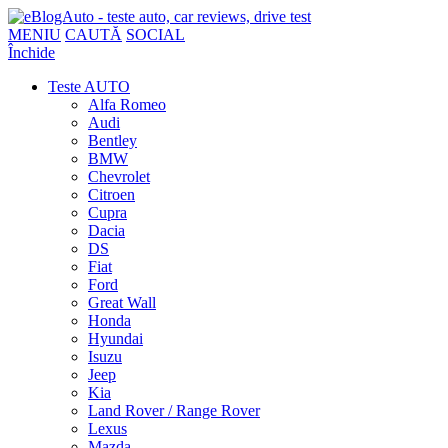
MENIU
CAUTĂ
SOCIAL
Închide
Teste AUTO
Alfa Romeo
Audi
Bentley
BMW
Chevrolet
Citroen
Cupra
Dacia
DS
Fiat
Ford
Great Wall
Honda
Hyundai
Isuzu
Jeep
Kia
Land Rover / Range Rover
Lexus
Mazda