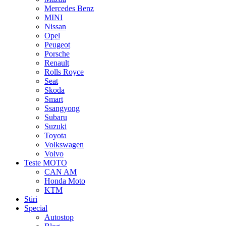
Mercedes Benz
MINI
Nissan
Opel
Peugeot
Porsche
Renault
Rolls Royce
Seat
Skoda
Smart
Ssangyong
Subaru
Suzuki
Toyota
Volkswagen
Volvo
Teste MOTO
CAN AM
Honda Moto
KTM
Stiri
Special
Autostop