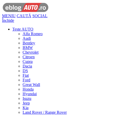
MENIU
CAUTĂ
SOCIAL
Închide
Teste AUTO
Alfa Romeo
Audi
Bentley
BMW
Chevrolet
Citroen
Cupra
Dacia
DS
Fiat
Ford
Great Wall
Honda
Hyundai
Isuzu
Jeep
Kia
Land Rover / Range Rover