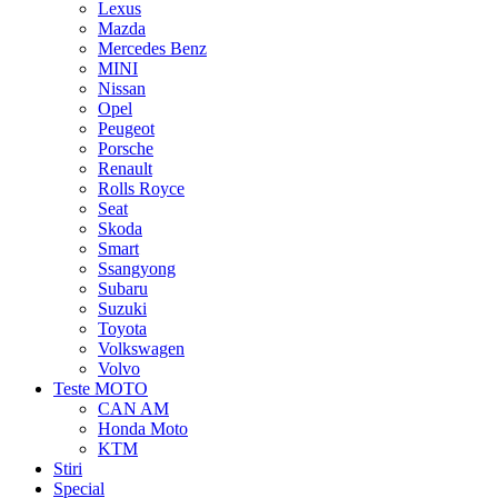
Lexus
Mazda
Mercedes Benz
MINI
Nissan
Opel
Peugeot
Porsche
Renault
Rolls Royce
Seat
Skoda
Smart
Ssangyong
Subaru
Suzuki
Toyota
Volkswagen
Volvo
Teste MOTO
CAN AM
Honda Moto
KTM
Stiri
Special