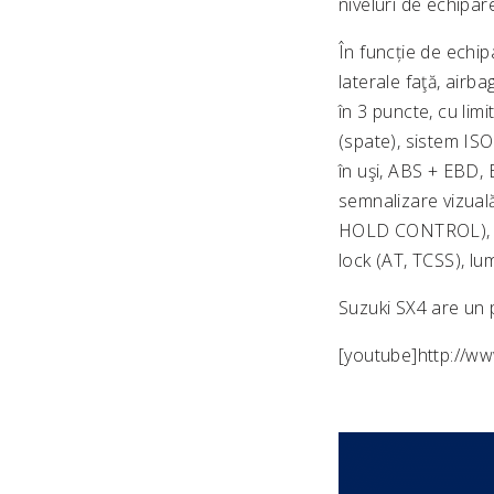
niveluri de echipare
În funcție de echip
laterale faţă, airb
în 3 puncte, cu limi
(spate), sistem ISO
în uşi, ABS + EBD,
semnalizare vizual
HOLD CONTROL), sist
lock (AT, TCSS), lu
Suzuki SX4 are un 
[youtube]http://w