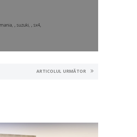
,
,
,
omania
suzuki
sx4
ARTICOLUL URMĂTOR