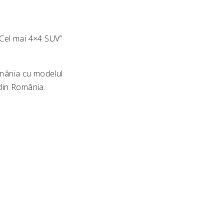
 „Cel mai 4×4 SUV”
România cu modelul
 din România.