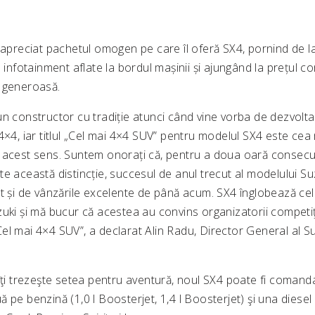
 apreciat pachetul omogen pe care îl oferă SX4, pornind de la 
 infotainment aflate la bordul mașinii și ajungând la prețul co
 generoasă.
un constructor cu tradiție atunci când vine vorba de dezvolt
 4×4, iar titlul „Cel mai 4×4 SUV” pentru modelul SX4 este cea
 acest sens. Suntem onorați că, pentru a doua oară consecu
te această distincție, succesul de anul trecut al modelului Su
at și de vânzările excelente de până acum. SX4 înglobează cel
zuki și mă bucur că acestea au convins organizatorii competiţ
el mai 4×4 SUV”, a declarat Alin Radu, Director General al S
îţi trezeşte setea pentru aventură, noul SX4 poate fi comanda
 pe benzină (1,0 l Boosterjet, 1,4 l Boosterjet) şi una diesel 