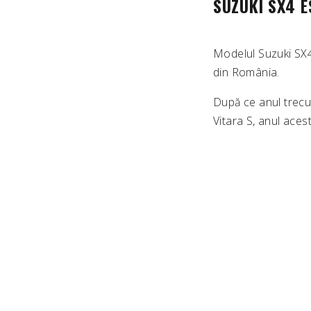
SUZUKI SX4 E
Modelul Suzuki SX4, 
din România.
După ce anul trecut
Vitara S, anul aces