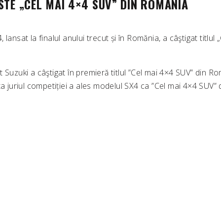
STE „CEL MAI 4×4 SUV” DIN ROMÂNIA
lansat la finalul anului trecut și în Romănia, a câştigat titlul
 Suzuki a câştigat în premieră titlul ”Cel mai 4×4 SUV” din 
ta juriul competiției a ales modelul SX4 ca ”Cel mai 4×4 SUV”