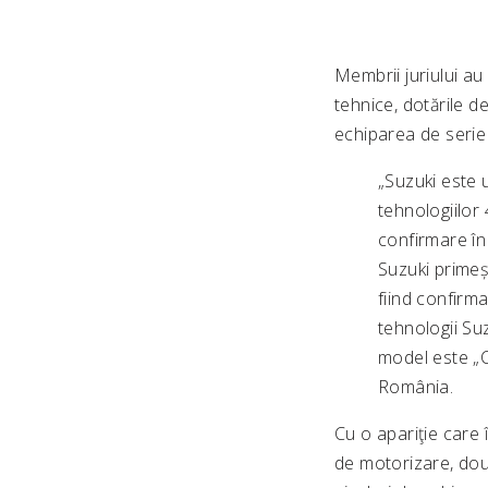
Membrii juriului au
tehnice, dotările de
echiparea de serie
„Suzuki este 
tehnologiilor
confirmare în
Suzuki primeș
fiind confirm
tehnologii Su
model este „C
România.
Cu o apariţie care 
de motorizare, două