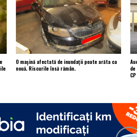
e
O mașină afectată de inundații poate arăta ca
Aud
ile
nouă. Riscurile însă rămân.
de 
CP 