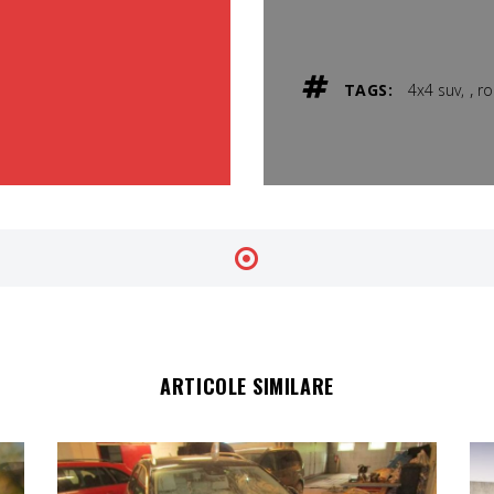
,
TAGS:
4x4 suv
r
ARTICOLE SIMILARE