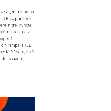
 pasager, airbag-uri
te ELR cu prindere
dere în trei puncte
are impact lateral
upport),
a din rampă (HILL
e la frânare, shift
z de accident).