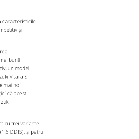
caracteristicile
mpetitiv și
area
 mai bună
tiv, un model
zuki Vitara S
e mai noi
iei că acest
uzuki
t cu trei variante
(1,6 DDIS), şi patru