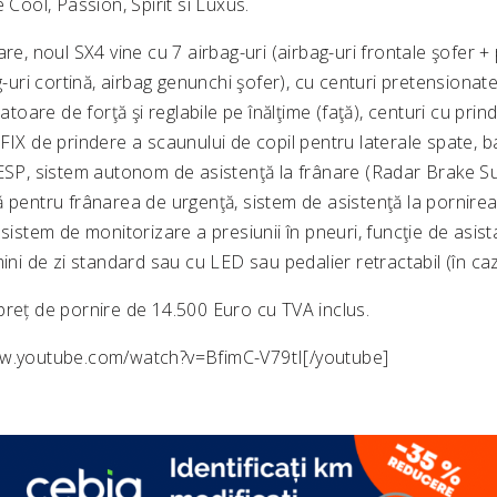
 Cool, Passion, Spirit si Luxus.
are, noul SX4 vine cu 7 airbag-uri (airbag-uri frontale şofer +
ag-uri cortină, airbag genunchi şofer), cu centuri pretensiona
tatoare de forţă şi reglabile pe înălţime (faţă), centuri cu prin
FIX de prindere a scaunului de copil pentru laterale spate, b
 ESP, sistem autonom de asistenţă la frânare (Radar Brake S
ă pentru frânarea de urgenţă, sistem de asistenţă la pornire
em de monitorizare a presiunii în pneuri, funcţie de asistar
mini de zi standard sau cu LED sau pedalier retractabil (în ca
preț de pornire de 14.500 Euro cu TVA inclus.
ww.youtube.com/watch?v=BfimC-V79tI[/youtube]