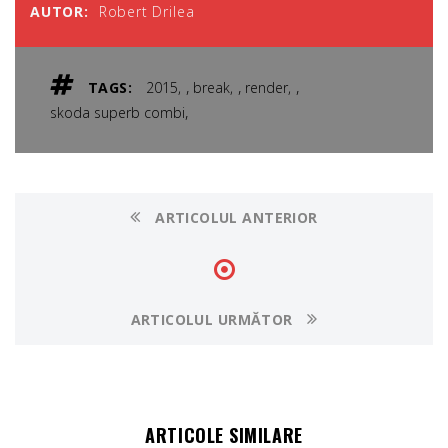
AUTOR:
Robert Drilea
,
,
,
TAGS:
2015
break
render
,
skoda superb combi
ARTICOLUL ANTERIOR
ARTICOLUL URMĂTOR
ARTICOLE SIMILARE