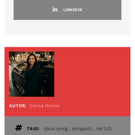
LINKEDIN
AUTOR:
Sorina Heroiu
,
,
,
TAGS:
dacia spring
eblogauto
fiat 500