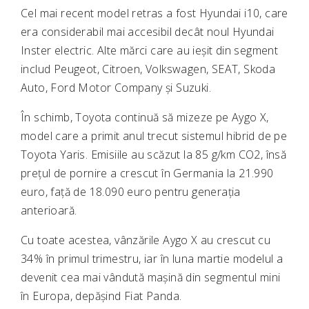
Cel mai recent model retras a fost
Hyundai i10
, care
era considerabil mai accesibil decât noul Hyundai
Inster electric. Alte mărci care au ieșit din segment
includ
Peugeot
,
Citroen
, Volkswagen,
SEAT
,
Skoda
Auto
,
Ford Motor Company
și
Suzuki
.
În schimb, Toyota continuă să mizeze pe Aygo X,
model care a primit anul trecut sistemul hibrid de pe
Toyota Yaris
. Emisiile au scăzut la 85 g/km CO2, însă
prețul de pornire a crescut în Germania la 21.990
euro, față de 18.090 euro pentru generația
anterioară.
Cu toate acestea, vânzările Aygo X au crescut cu
34% în primul trimestru, iar în luna martie modelul a
devenit cea mai vândută mașină din segmentul mini
în Europa, depășind Fiat Panda.