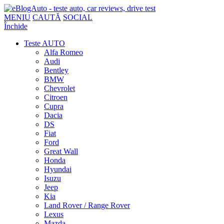
MENIU
CAUTĂ
SOCIAL
Închide
Teste AUTO
Alfa Romeo
Audi
Bentley
BMW
Chevrolet
Citroen
Cupra
Dacia
DS
Fiat
Ford
Great Wall
Honda
Hyundai
Isuzu
Jeep
Kia
Land Rover / Range Rover
Lexus
Mazda