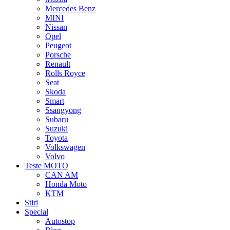
Mercedes Benz
MINI
Nissan
Opel
Peugeot
Porsche
Renault
Rolls Royce
Seat
Skoda
Smart
Ssangyong
Subaru
Suzuki
Toyota
Volkswagen
Volvo
Teste MOTO
CAN AM
Honda Moto
KTM
Stiri
Special
Autostop