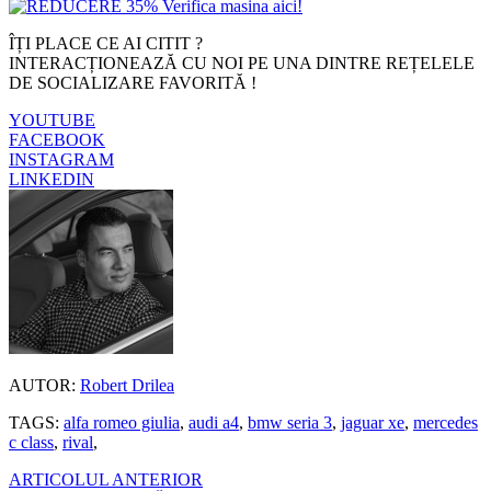
ÎȚI PLACE CE AI CITIT ?
INTERACȚIONEAZĂ CU NOI PE UNA DINTRE REȚELELE
DE SOCIALIZARE FAVORITĂ !
YOUTUBE
FACEBOOK
INSTAGRAM
LINKEDIN
AUTOR:
Robert Drilea
TAGS:
alfa romeo giulia
,
audi a4
,
bmw seria 3
,
jaguar xe
,
mercedes
c class
,
rival
,
ARTICOLUL ANTERIOR