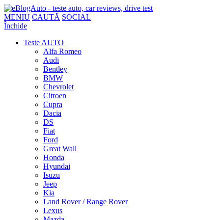
MENIU
CAUTĂ
SOCIAL
Închide
Teste AUTO
Alfa Romeo
Audi
Bentley
BMW
Chevrolet
Citroen
Cupra
Dacia
DS
Fiat
Ford
Great Wall
Honda
Hyundai
Isuzu
Jeep
Kia
Land Rover / Range Rover
Lexus
Mazda