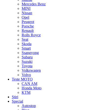
Mercedes Benz
MINI
Nissan
Opel
Peugeot
Porsche
Renault
Rolls Royce
Seat
Skoda
Smart
Ssangyong
Subaru
Suzuki
Toyota
Volkswagen
Volvo
Teste MOTO
CAN AM
Honda Moto
KTM
Stiri
Special
Autostop