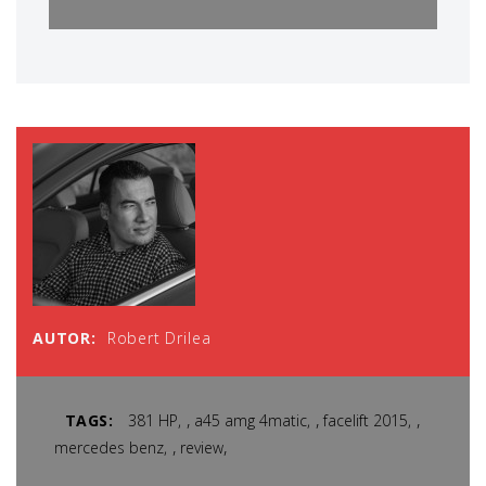
AUTOR:
Robert Drilea
,
,
,
TAGS:
381 HP
a45 amg 4matic
facelift 2015
,
,
mercedes benz
review