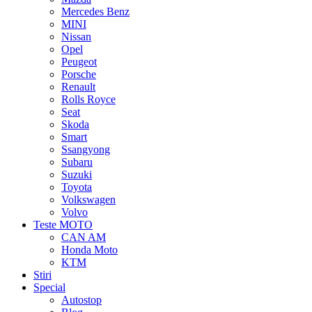
Mercedes Benz
MINI
Nissan
Opel
Peugeot
Porsche
Renault
Rolls Royce
Seat
Skoda
Smart
Ssangyong
Subaru
Suzuki
Toyota
Volkswagen
Volvo
Teste MOTO
CAN AM
Honda Moto
KTM
Stiri
Special
Autostop