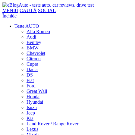
MENIU
CAUTĂ
SOCIAL
Închide
Teste AUTO
Alfa Romeo
Audi
Bentley
BMW
Chevrolet
Citroen
Cupra
Dacia
DS
Fiat
Ford
Great Wall
Honda
Hyundai
Isuzu
Jeep
Kia
Land Rover / Range Rover
Lexus
Mazda