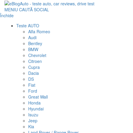
MENIU
CAUTĂ
SOCIAL
Închide
Teste AUTO
Alfa Romeo
Audi
Bentley
BMW
Chevrolet
Citroen
Cupra
Dacia
DS
Fiat
Ford
Great Wall
Honda
Hyundai
Isuzu
Jeep
Kia
Land Rover / Range Rover