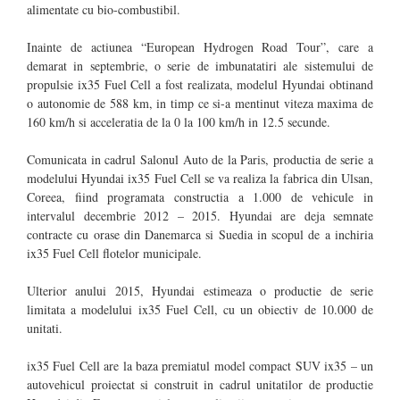
alimentate cu bio-combustibil.
Inainte de actiunea “European Hydrogen Road Tour”, care a
demarat in septembrie, o serie de imbunatatiri ale sistemului de
propulsie ix35 Fuel Cell a fost realizata, modelul Hyundai obtinand
o autonomie de 588 km, in timp ce si-a mentinut viteza maxima de
160 km/h si acceleratia de la 0 la 100 km/h in 12.5 secunde.
Comunicata in cadrul Salonul Auto de la Paris, productia de serie a
modelului Hyundai ix35 Fuel Cell se va realiza la fabrica din Ulsan,
Coreea, fiind programata constructia a 1.000 de vehicule in
intervalul decembrie 2012 – 2015. Hyundai are deja semnate
contracte cu orase din Danemarca si Suedia in scopul de a inchiria
ix35 Fuel Cell flotelor municipale.
Ulterior anului 2015, Hyundai estimeaza o productie de serie
limitata a modelului ix35 Fuel Cell, cu un obiectiv de 10.000 de
unitati.
ix35 Fuel Cell are la baza premiatul model compact SUV ix35 – un
autovehicul proiectat si construit in cadrul unitatilor de productie