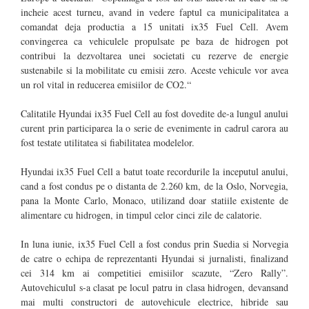
incheie acest turneu, avand in vedere faptul ca municipalitatea a
comandat deja productia a 15 unitati ix35 Fuel Cell. Avem
convingerea ca vehiculele propulsate pe baza de hidrogen pot
contribui la dezvoltarea unei societati cu rezerve de energie
sustenabile si la mobilitate cu emisii zero. Aceste vehicule vor avea
un rol vital in reducerea emisiilor de CO2.“
Calitatile Hyundai ix35 Fuel Cell au fost dovedite de-a lungul anului
curent prin participarea la o serie de evenimente in cadrul carora au
fost testate utilitatea si fiabilitatea modelelor.
Hyundai ix35 Fuel Cell a batut toate recordurile la inceputul anului,
cand a fost condus pe o distanta de 2.260 km, de la Oslo, Norvegia,
pana la Monte Carlo, Monaco, utilizand doar statiile existente de
alimentare cu hidrogen, in timpul celor cinci zile de calatorie.
In luna iunie, ix35 Fuel Cell a fost condus prin Suedia si Norvegia
de catre o echipa de reprezentanti Hyundai si jurnalisti, finalizand
cei 314 km ai competitiei emisiilor scazute, “Zero Rally”.
Autovehiculul s-a clasat pe locul patru in clasa hidrogen, devansand
mai multi constructori de autovehicule electrice, hibride sau