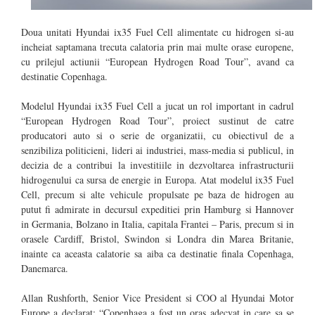
Doua unitati Hyundai ix35 Fuel Cell alimentate cu hidrogen si-au
incheiat saptamana trecuta calatoria prin mai multe orase europene,
cu prilejul actiunii “European Hydrogen Road Tour”, avand ca
destinatie Copenhaga.
Modelul Hyundai ix35 Fuel Cell a jucat un rol important in cadrul
“European Hydrogen Road Tour”, proiect sustinut de catre
producatori auto si o serie de organizatii, cu obiectivul de a
senzibiliza politicieni, lideri ai industriei, mass-media si publicul, in
decizia de a contribui la investitiile in dezvoltarea infrastructurii
hidrogenului ca sursa de energie in Europa. Atat modelul ix35 Fuel
Cell, precum si alte vehicule propulsate pe baza de hidrogen au
putut fi admirate in decursul expeditiei prin Hamburg si Hannover
in Germania, Bolzano in Italia, capitala Frantei – Paris, precum si in
orasele Cardiff, Bristol, Swindon si Londra din Marea Britanie,
inainte ca aceasta calatorie sa aiba ca destinatie finala Copenhaga,
Danemarca.
Allan Rushforth, Senior Vice President si COO al Hyundai Motor
Europe a declarat: “Copenhaga a fost un oras adecvat in care sa se