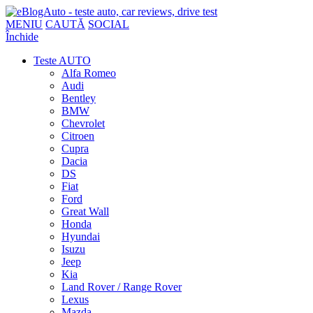
MENIU
CAUTĂ
SOCIAL
Închide
Teste AUTO
Alfa Romeo
Audi
Bentley
BMW
Chevrolet
Citroen
Cupra
Dacia
DS
Fiat
Ford
Great Wall
Honda
Hyundai
Isuzu
Jeep
Kia
Land Rover / Range Rover
Lexus
Mazda