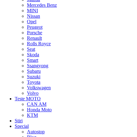
Mercedes Benz
MINI
Nissan
Opel
Peugeot
Porsche
Renault
Rolls Royce
Seat
Skoda
Smart
Ssangyong
Subaru
Suzuki
Toyota
Volkswagen
Volvo
Teste MOTO
CAN AM
Honda Moto
KTM
Stiri
Special
Autostop