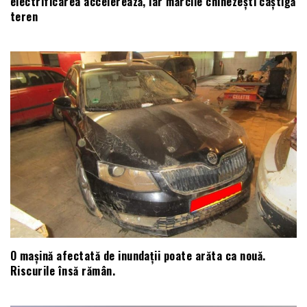
electrificarea accelerează, iar mărcile chinezești câștigă
teren
O mașină afectată de inundații poate arăta ca nouă.
Riscurile însă rămân.