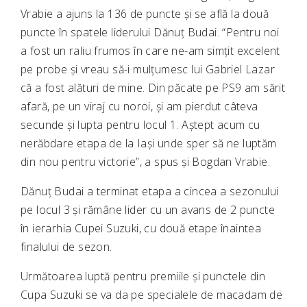
Vrabie a ajuns la 136 de puncte și se află la două
puncte în spatele liderului Dănuț Budai. “Pentru noi
a fost un raliu frumos în care ne-am simțit excelent
pe probe și vreau să-i mulțumesc lui Gabriel Lazar
că a fost alături de mine. Din păcate pe PS9 am sărit
afară, pe un viraj cu noroi, și am pierdut câteva
secunde și lupta pentru locul 1. Aștept acum cu
nerăbdare etapa de la Iași unde sper să ne luptăm
din nou pentru victorie”, a spus și Bogdan Vrabie.
Dănuț Budai a terminat etapa a cincea a sezonului
pe locul 3 și rămâne lider cu un avans de 2 puncte
în ierarhia Cupei Suzuki, cu două etape înaintea
finalului de sezon.
Următoarea luptă pentru premiile și punctele din
Cupa Suzuki se va da pe specialele de macadam de