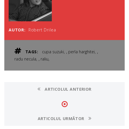
AUTOR:
Robert Drilea
,
,
TAGS:
cupa suzuki
perla harghitei
,
,
radu necula
raliu
ARTICOLUL ANTERIOR
ARTICOLUL URMĂTOR