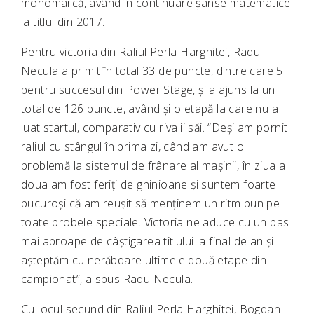
monomarcă, având în continuare șanse matematice
la titlul din 2017.
Pentru victoria din Raliul Perla Harghitei, Radu
Necula a primit în total 33 de puncte, dintre care 5
pentru succesul din Power Stage, și a ajuns la un
total de 126 puncte, având și o etapă la care nu a
luat startul, comparativ cu rivalii săi. “Deși am pornit
raliul cu stângul în prima zi, când am avut o
problemă la sistemul de frânare al mașinii, în ziua a
doua am fost feriți de ghinioane și suntem foarte
bucuroși că am reușit să menținem un ritm bun pe
toate probele speciale. Victoria ne aduce cu un pas
mai aproape de câștigarea titlului la final de an și
așteptăm cu nerăbdare ultimele două etape din
campionat”, a spus Radu Necula.
Cu locul secund din Raliul Perla Harghitei, Bogdan