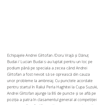
Echipajele Andrei Gîrtofan /Doru Vrajă și Dănuț
Budai / Lucian Budai s-au luptat pentru un loc pe
podium până pe speciala a zecea când Andrei
Gîrtofan a fost nevoit să se oprească din cauza
unor probleme la ambreiaj. Cu punctele acordate
pentru startul în Raliul Perla Haghitei la Cupa Suzuki,
Andrei Gîrtofan ajunge la 86 de puncte și se află pe
poziția a patra în clasamentul general al competiției