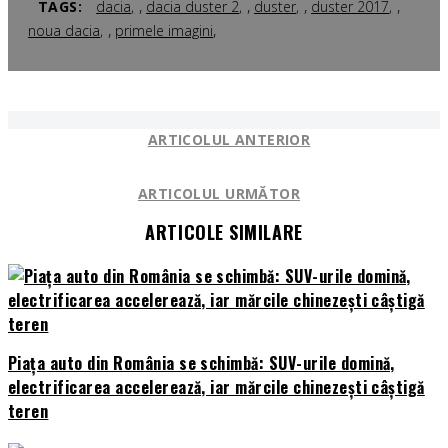
,
,
,
,
TAGS:
dacia
dacia duster 2
duster
duster 2017
,
,
noua dacia
primele imagini
ARTICOLUL ANTERIOR
ARTICOLUL URMĂTOR
ARTICOLE SIMILARE
Piața auto din România se schimbă: SUV-urile domină,
electrificarea accelerează, iar mărcile chinezești câștigă
teren