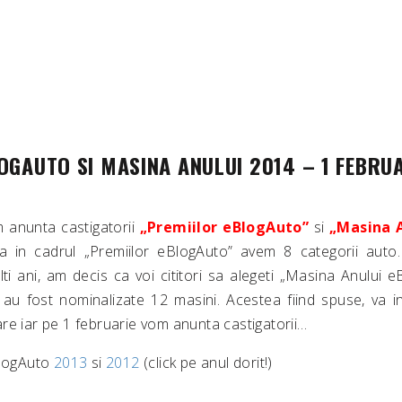
OGAUTO SI MASINA ANULUI 2014 – 1 FEBRU
 anunta castigatorii
„Premiilor eBlogAuto”
si
„Masina 
ta in cadrul „Premiilor eBlogAuto” avem 8 categorii auto
lti ani, am decis ca voi cititori sa alegeti „Masina Anului 
au fost nominalizate 12 masini. Acestea fiind spuse, va inv
re iar pe 1 februarie vom anunta castigatorii…
BlogAuto
2013
si
2012
(click pe anul dorit!)