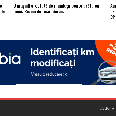
e
O mașină afectată de inundații poate arăta ca
Aud
ile
nouă. Riscurile însă rămân.
de 
CP 
PUBLICITA