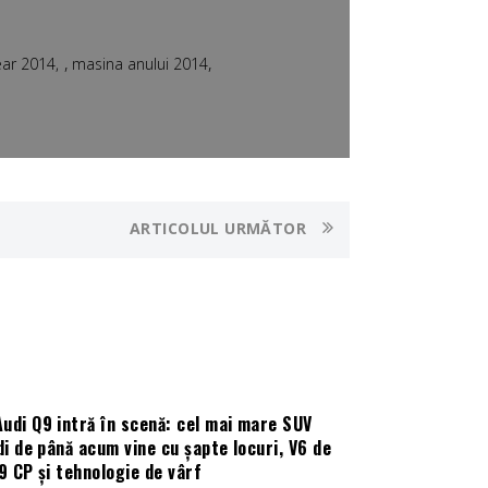
,
,
ear 2014
masina anului 2014
ARTICOLUL URMĂTOR