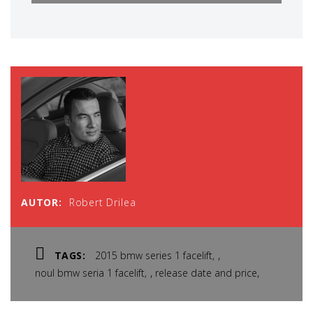
AUTOR:
Robert Drilea
,
TAGS:
2015 bmw series 1 facelift
,
,
noul bmw seria 1 facelift
release date and price