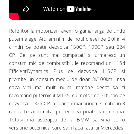
Referitor la motorizari avem o gama larga de unde
putem alege. Aici amintim de noul diesel de 2.0l in 4
cilindri ce poate dezvolta 150CP, 190CP sau 224
CP. Cei ce sunt mai cumpatati si urmaresc un
consum mic de combustibil, le recomand un 116d
EfficientDynamics Plus ce dezvolta 116CP si
promite un consum mediu de doar 3l/100km. Insa
daca vrei mai mult, nu-mi ramane decat sa iti
recomand puternicul M135i cu motor de 3l turbo ce
dezvolta … 326 CP iar daca ii mai punem si cutia in 8
rapoarte automata, petrecerea poate sa inceapa.
Totusi, ma asteapta de la BMW sa vina cu o
versiune puternica care sa ii faca fata lui Mercedes-