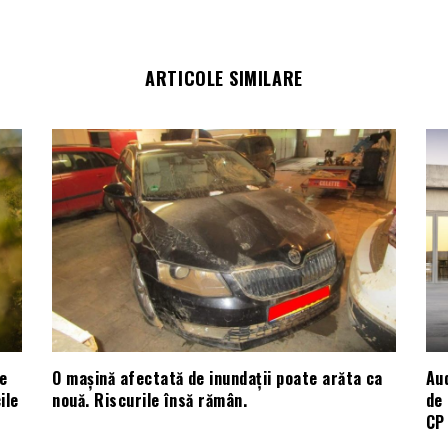
ARTICOLE SIMILARE
e
O mașină afectată de inundații poate arăta ca
Aud
ile
nouă. Riscurile însă rămân.
de 
CP 