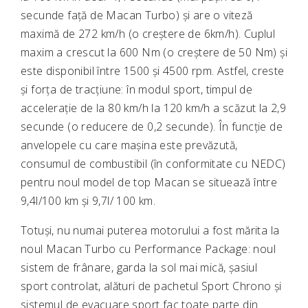
secunde față de Macan Turbo) și are o viteză
maximă de 272 km/h (o creștere de 6km/h). Cuplul
maxim a crescut la 600 Nm (o creștere de 50 Nm) și
este disponibil între 1500 și 4500 rpm. Astfel, creste
și forța de tracțiune: în modul sport, timpul de
accelerație de la 80 km/h la 120 km/h a scăzut la 2,9
secunde (o reducere de 0,2 secunde). În funcție de
anvelopele cu care mașina este prevăzută,
consumul de combustibil (în conformitate cu NEDC)
pentru noul model de top Macan se situează între
9,4l/100 km și 9,7l/ 100 km.
Totuși, nu numai puterea motorului a fost mărita la
noul Macan Turbo cu Performance Package: noul
sistem de frânare, garda la sol mai mică, șasiul
sport controlat, alături de pachetul Sport Chrono și
sistemul de evacuare sport fac toate parte din