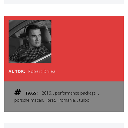
AUTOR:
Robert Drilea
,
,
TAGS:
2016
performance package
,
,
,
,
porsche macan
pret
romania
turbo