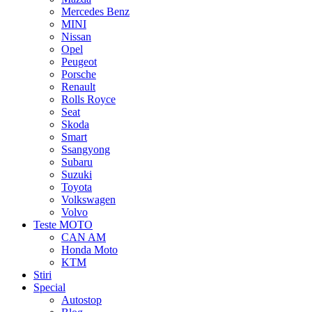
Mercedes Benz
MINI
Nissan
Opel
Peugeot
Porsche
Renault
Rolls Royce
Seat
Skoda
Smart
Ssangyong
Subaru
Suzuki
Toyota
Volkswagen
Volvo
Teste MOTO
CAN AM
Honda Moto
KTM
Stiri
Special
Autostop