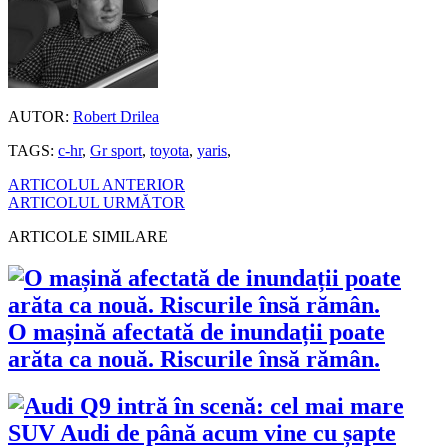
AUTOR:
Robert Drilea
TAGS:
c-hr
,
Gr sport
,
toyota
,
yaris
,
ARTICOLUL ANTERIOR
ARTICOLUL URMĂTOR
ARTICOLE SIMILARE
O mașină afectată de inundații poate
arăta ca nouă. Riscurile însă rămân.