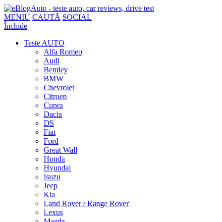
MENIU
CAUTĂ
SOCIAL
Închide
Teste AUTO
Alfa Romeo
Audi
Bentley
BMW
Chevrolet
Citroen
Cupra
Dacia
DS
Fiat
Ford
Great Wall
Honda
Hyundai
Isuzu
Jeep
Kia
Land Rover / Range Rover
Lexus
Mazda