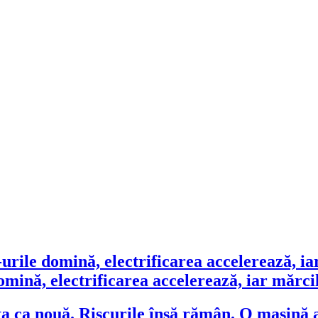
ină, electrificarea accelerează, iar mărcile
O mașină a