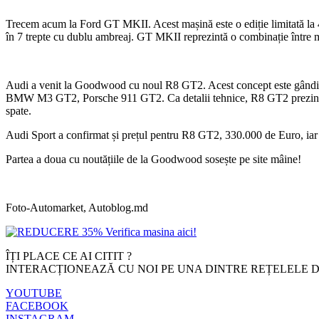
Trecem acum la Ford GT MKII. Acest mașină este o ediție limitată la 4
în 7 trepte cu dublu ambreaj. GT MKII reprezintă o combinație între m
Audi a venit la Goodwood cu noul R8 GT2. Acest concept este gândit 
BMW M3 GT2, Porsche 911 GT2. Ca detalii tehnice, R8 GT2 prezintă un 
spate.
Audi Sport a confirmat și prețul pentru R8 GT2, 330.000 de Euro, iar 
Partea a doua cu noutățiile de la Goodwood sosește pe site mâine!
Foto-Automarket, Autoblog.md
ÎȚI PLACE CE AI CITIT ?
INTERACȚIONEAZĂ CU NOI PE UNA DINTRE REȚELELE D
YOUTUBE
FACEBOOK
INSTAGRAM