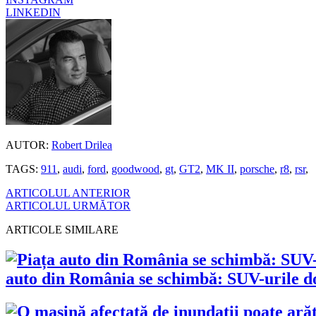
LINKEDIN
AUTOR:
Robert Drilea
TAGS:
911
,
audi
,
ford
,
goodwood
,
gt
,
GT2
,
MK II
,
porsche
,
r8
,
rsr
,
ARTICOLUL ANTERIOR
ARTICOLUL URMĂTOR
ARTICOLE SIMILARE
auto din România se schimbă: SUV-urile dom