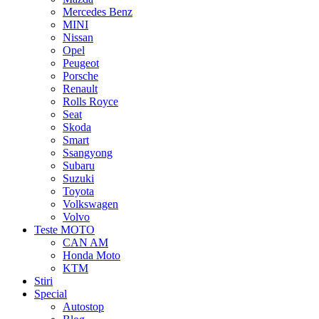
Mercedes Benz
MINI
Nissan
Opel
Peugeot
Porsche
Renault
Rolls Royce
Seat
Skoda
Smart
Ssangyong
Subaru
Suzuki
Toyota
Volkswagen
Volvo
Teste MOTO
CAN AM
Honda Moto
KTM
Stiri
Special
Autostop