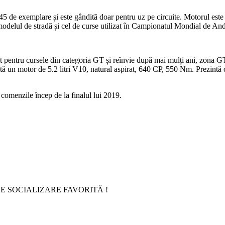
5 de exemplare și este gândită doar pentru uz pe circuite. Motorul este
odelul de stradă și cel de curse utilizat în Campionatul Mondial de And
pentru cursele din categoria GT și reînvie după mai mulți ani, zona G
motor de 5.2 litri V10, natural aspirat, 640 CP, 550 Nm. Prezintă o cut
comenzile încep de la finalul lui 2019.
E SOCIALIZARE FAVORITĂ !