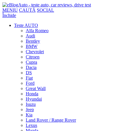
MENIU
CAUTĂ
SOCIAL
Închide
Teste AUTO
Alfa Romeo
Audi
Bentley
BMW
Chevrolet
Citroen
Cupra
Dacia
DS
Fiat
Ford
Great Wall
Honda
Hyundai
Isuzu
Jeep
Kia
Land Rover / Range Rover
Lexus
Mazda