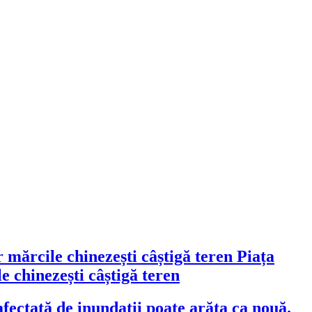
Piața
 chinezești câștigă teren
fectată de inundații poate arăta ca nouă.