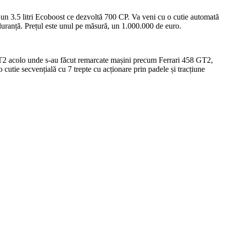
 un 3.5 litri Ecoboost ce dezvoltă 700 CP. Va veni cu o cutie automată
uranță. Prețul este unul pe măsură, un 1.000.000 de euro.
T2 acolo unde s-au făcut remarcate mașini precum Ferrari 458 GT2,
ie secvențială cu 7 trepte cu acționare prin padele și tracțiune