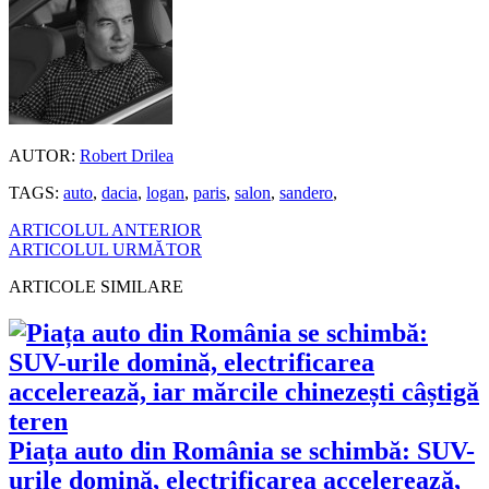
AUTOR:
Robert Drilea
TAGS:
auto
,
dacia
,
logan
,
paris
,
salon
,
sandero
,
ARTICOLUL ANTERIOR
ARTICOLUL URMĂTOR
ARTICOLE SIMILARE
Piața auto din România se schimbă: SUV-
urile domină, electrificarea accelerează,