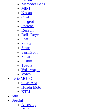
Mercedes Benz
MINI
Nissan
Opel
Peugeot
Porsche
Renault
Rolls Royce
Seat
Skoda
Smart
Ssangyong
Subaru
Suzuki
Toyota
Volkswagen
Volvo
Teste MOTO
CAN AM
Honda Moto
KTM
Stiri
Special
Autostop