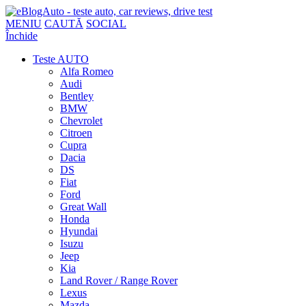
MENIU
CAUTĂ
SOCIAL
Închide
Teste AUTO
Alfa Romeo
Audi
Bentley
BMW
Chevrolet
Citroen
Cupra
Dacia
DS
Fiat
Ford
Great Wall
Honda
Hyundai
Isuzu
Jeep
Kia
Land Rover / Range Rover
Lexus
Mazda