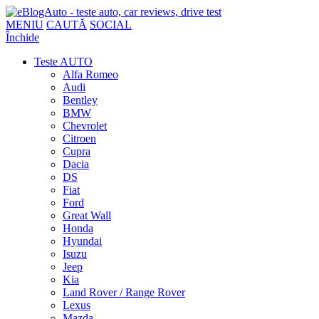
MENIU
CAUTĂ
SOCIAL
Închide
Teste AUTO
Alfa Romeo
Audi
Bentley
BMW
Chevrolet
Citroen
Cupra
Dacia
DS
Fiat
Ford
Great Wall
Honda
Hyundai
Isuzu
Jeep
Kia
Land Rover / Range Rover
Lexus
Mazda