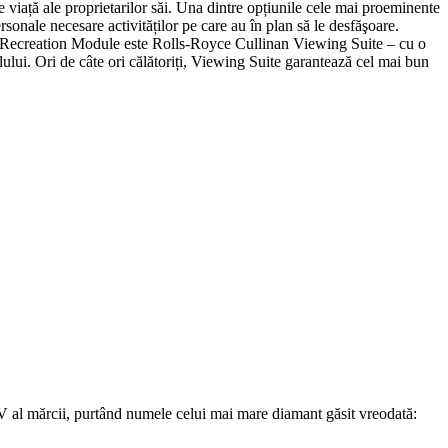
 viață ale proprietarilor săi. Una dintre opțiunile cele mai proeminente
sonale necesare activităților pe care au în plan să le desfăşoare.
e de Recreation Module este Rolls-Royce Cullinan Viewing Suite – cu o
ului. Ori de câte ori călătoriți, Viewing Suite garantează cel mai bun
SUV al mărcii, purtând numele celui mai mare diamant găsit vreodată: