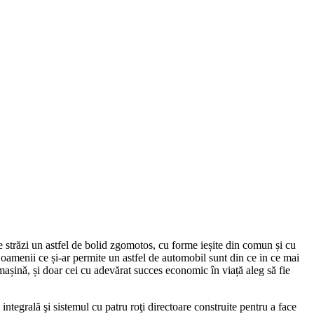
e străzi un astfel de bolid zgomotos, cu forme ieșite din comun și cu
d oamenii ce și-ar permite un astfel de automobil sunt din ce in ce mai
mașină, și doar cei cu adevărat succes economic în viață aleg să fie
tegrală şi sistemul cu patru roţi directoare construite pentru a face