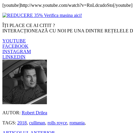
[youtube]http://www.youtube.com/watch?v=RnLdcudoSto[/youtube]
ÎȚI PLACE CE AI CITIT ?
INTERACȚIONEAZĂ CU NOI PE UNA DINTRE REȚELELE D
YOUTUBE
FACEBOOK
INSTAGRAM
LINKEDIN
AUTOR:
Robert Drilea
TAGS:
2018
,
culliman
,
rolls royce
,
romania
,
ARTICOLUL ANTERIOR