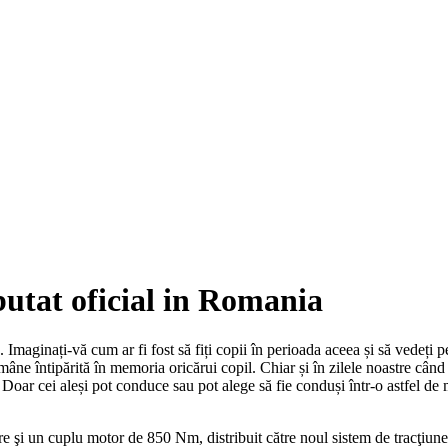
utat oficial in Romania
aginați-vă cum ar fi fost să fiți copii în perioada aceea și să vedeți p
ămâne întipărită în memoria oricărui copil. Chiar și în zilele noastre cân
oar cei aleși pot conduce sau pot alege să fie conduși într-o astfel de 
i un cuplu motor de 850 Nm, distribuit către noul sistem de tracţiune in