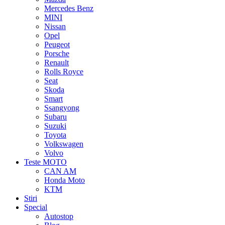
Mercedes Benz
MINI
Nissan
Opel
Peugeot
Porsche
Renault
Rolls Royce
Seat
Skoda
Smart
Ssangyong
Subaru
Suzuki
Toyota
Volkswagen
Volvo
Teste MOTO
CAN AM
Honda Moto
KTM
Stiri
Special
Autostop