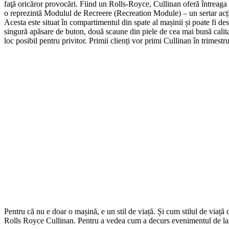
faţă oricăror provocări. Fiind un Rolls-Royce, Cullinan oferă întreaga 
o reprezintă Modulul de Recreere (Recreation Module) – un sertar acționa
Acesta este situat în compartimentul din spate al mașinii și poate fi 
singură apăsare de buton, două scaune din piele de cea mai bună calitat
loc posibil pentru privitor. Primii clienți vor primi Cullinan în trimestru
Pentru că nu e doar o mașină, e un stil de viață. Și cum stilul de via
Rolls Royce Cullinan. Pentru a vedea cum a decurs evenimentul de lans