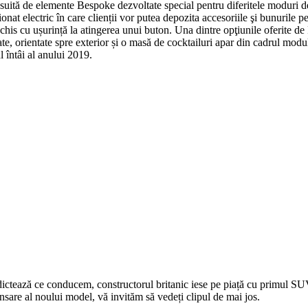
suită de elemente Bespoke dezvoltate special pentru diferitele moduri de
t electric în care clienții vor putea depozita accesoriile şi bunurile per
deschis cu ușurință la atingerea unui buton. Una dintre opţiunile oferit
e, orientate spre exterior și o masă de cocktailuri apar din cadrul modul
l întâi al anului 2019.
ță dictează ce conducem, constructorul britanic iese pe piață cu primul 
are al noului model, vă invităm să vedeți clipul de mai jos.