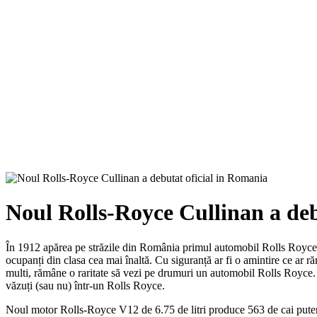
Noul Rolls-Royce Cullinan a deb
În 1912 apărea pe străzile din România primul automobil Rolls Royce. Im
ocupanți din clasa cea mai înaltă. Cu siguranță ar fi o amintire ce ar r
multi, rămâne o raritate să vezi pe drumuri un automobil Rolls Royce. D
văzuți (sau nu) într-un Rolls Royce.
Noul motor Rolls-Royce V12 de 6.75 de litri produce 563 de cai putere ş