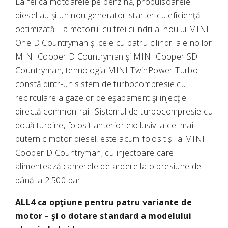
La fel ca motoarele pe benzină, propulsoarele
diesel au şi un nou generator-starter cu eficienţă
optimizată. La motorul cu trei cilindri al noului MINI
One D Countryman şi cele cu patru cilindri ale noilor
MINI Cooper D Countryman şi MINI Cooper SD
Countryman, tehnologia MINI TwinPower Turbo
constă dintr-un sistem de turbocompresie cu
recirculare a gazelor de eşapament şi injecţie
directă common-rail. Sistemul de turbocompresie cu
două turbine, folosit anterior exclusiv la cel mai
puternic motor diesel, este acum folosit şi la MINI
Cooper D Countryman, cu injectoare care
alimentează camerele de ardere la o presiune de
până la 2.500 bar.
ALL4 ca opţiune pentru patru variante de
motor – şi o dotare standard a modelului