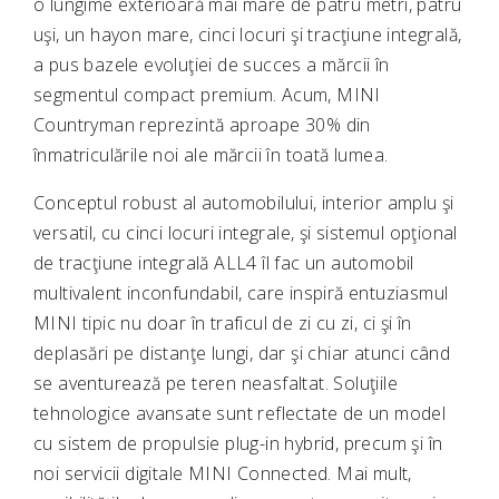
o lungime exterioară mai mare de patru metri, patru
uşi, un hayon mare, cinci locuri şi tracţiune integrală,
a pus bazele evoluţiei de succes a mărcii în
segmentul compact premium. Acum, MINI
Countryman reprezintă aproape 30% din
înmatriculările noi ale mărcii în toată lumea.
Conceptul robust al automobilului, interior amplu şi
versatil, cu cinci locuri integrale, şi sistemul opţional
de tracţiune integrală ALL4 îl fac un automobil
multivalent inconfundabil, care inspiră entuziasmul
MINI tipic nu doar în traficul de zi cu zi, ci şi în
deplasări pe distanţe lungi, dar şi chiar atunci când
se aventurează pe teren neasfaltat. Soluţiile
tehnologice avansate sunt reflectate de un model
cu sistem de propulsie plug-in hybrid, precum şi în
noi servicii digitale MINI Connected. Mai mult,