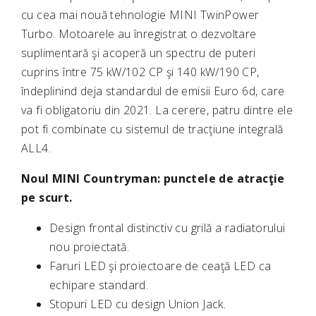
cu cea mai nouă tehnologie MINI TwinPower
Turbo. Motoarele au înregistrat o dezvoltare
suplimentară şi acoperă un spectru de puteri
cuprins între 75 kW/102 CP şi 140 kW/190 CP,
îndeplinind deja standardul de emisii Euro 6d, care
va fi obligatoriu din 2021. La cerere, patru dintre ele
pot fi combinate cu sistemul de tracţiune integrală
ALL4.
Noul MINI Countryman: punctele de atracţie
pe scurt.
Design frontal distinctiv cu grilă a radiatorului
nou proiectată.
Faruri LED şi proiectoare de ceaţă LED ca
echipare standard.
Stopuri LED cu design Union Jack.