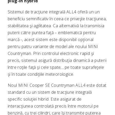
plug-in hybrid
Sistemul de tracţiune integrală ALL4 oferă un un
beneficiu semnificativ în ceea ce priveşte tracţiunea,
stabilitatea şi agilitatea. Ca alternativă la transmisia
puterii către puntea faţă – emblematică pentru
marcă -, acest sistem este disponibil opţional
pentru patru variante de model ale noului MINI
Countryman. Prin controlul electronic rapid şi
precis, sistemul asigură distribuţia dinamică a puterii
între roţile faţă şi cele spate, , pe toate suprafeţele
şi în toate condiţiile meteorologice.
Noul MINI Cooper SE Countryman ALL4 este dotat
standard cu un sistem de tracţiune integrală
specific soluţiei hibrid. Este asigurat de
interacţiunea controlată precis între motorul pe
benzină, cu trei cilindri, care îşi transmite puterea