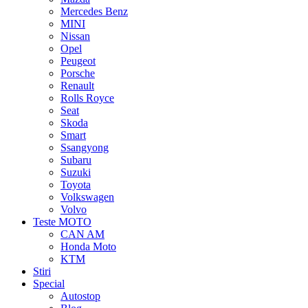
Mercedes Benz
MINI
Nissan
Opel
Peugeot
Porsche
Renault
Rolls Royce
Seat
Skoda
Smart
Ssangyong
Subaru
Suzuki
Toyota
Volkswagen
Volvo
Teste MOTO
CAN AM
Honda Moto
KTM
Stiri
Special
Autostop