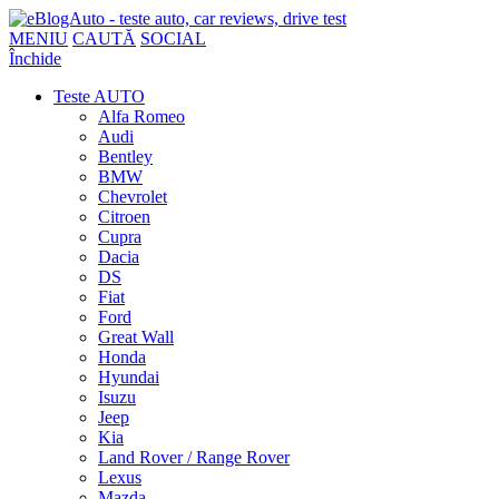
MENIU
CAUTĂ
SOCIAL
Închide
Teste AUTO
Alfa Romeo
Audi
Bentley
BMW
Chevrolet
Citroen
Cupra
Dacia
DS
Fiat
Ford
Great Wall
Honda
Hyundai
Isuzu
Jeep
Kia
Land Rover / Range Rover
Lexus
Mazda