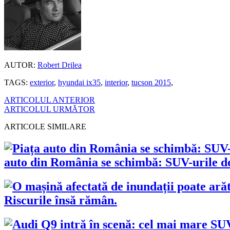
AUTOR:
Robert Drilea
TAGS:
exterior
,
hyundai ix35
,
interior
,
tucson 2015
,
ARTICOLUL ANTERIOR
ARTICOLUL URMĂTOR
ARTICOLE SIMILARE
auto din România se schimbă: SUV-urile dom
Riscurile însă rămân.