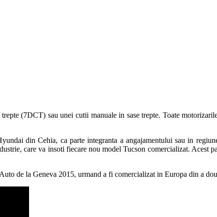
repte (7DCT) sau unei cutii manuale in sase trepte. Toate motorizarile a
Hyundai din Cehia, ca parte integranta a angajamentului sau in regiune
ndustrie, care va insoti fiecare nou model Tucson comercializat. Acest pa
 Auto de la Geneva 2015, urmand a fi comercializat in Europa din a dou