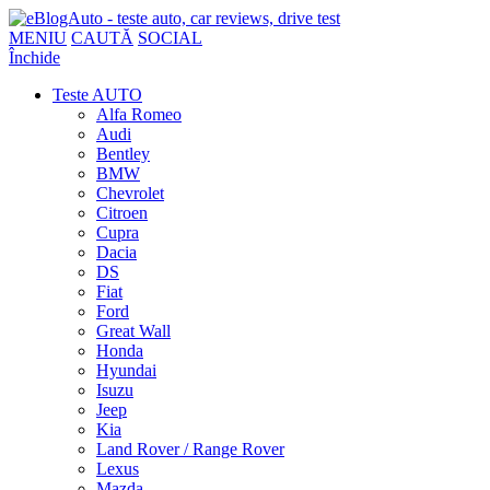
MENIU
CAUTĂ
SOCIAL
Închide
Teste AUTO
Alfa Romeo
Audi
Bentley
BMW
Chevrolet
Citroen
Cupra
Dacia
DS
Fiat
Ford
Great Wall
Honda
Hyundai
Isuzu
Jeep
Kia
Land Rover / Range Rover
Lexus
Mazda