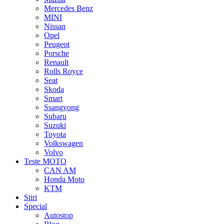
Mercedes Benz
MINI
Nissan
Opel
Peugeot
Porsche
Renault
Rolls Royce
Seat
Skoda
Smart
Ssangyong
Subaru
Suzuki
Toyota
Volkswagen
Volvo
Teste MOTO
CAN AM
Honda Moto
KTM
Stiri
Special
Autostop