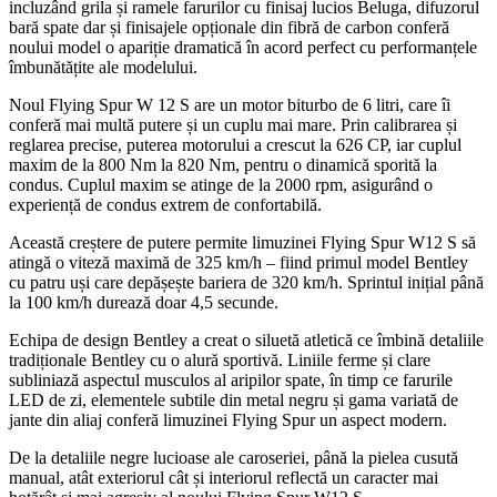
incluzând grila și ramele farurilor cu finisaj lucios Beluga, difuzorul
bară spate dar și finisajele opționale din fibră de carbon conferă
noului model o apariție dramatică în acord perfect cu performanțele
îmbunătățite ale modelului.
Noul Flying Spur W 12 S are un motor biturbo de 6 litri, care îi
conferă mai multă putere și un cuplu mai mare. Prin calibrarea și
reglarea precise, puterea motorului a crescut la 626 CP, iar cuplul
maxim de la 800 Nm la 820 Nm, pentru o dinamică sporită la
condus. Cuplul maxim se atinge de la 2000 rpm, asigurând o
experiență de condus extrem de confortabilă.
Această creștere de putere permite limuzinei Flying Spur W12 S să
atingă o viteză maximă de 325 km/h – fiind primul model Bentley
cu patru uși care depășește bariera de 320 km/h. Sprintul inițial până
la 100 km/h durează doar 4,5 secunde.
Echipa de design Bentley a creat o siluetă atletică ce îmbină detaliile
tradiționale Bentley cu o alură sportivă. Liniile ferme și clare
subliniază aspectul musculos al aripilor spate, în timp ce farurile
LED de zi, elementele subtile din metal negru și gama variată de
jante din aliaj conferă limuzinei Flying Spur un aspect modern.
De la detaliile negre lucioase ale caroseriei, până la pielea cusută
manual, atât exteriorul cât și interiorul reflectă un caracter mai