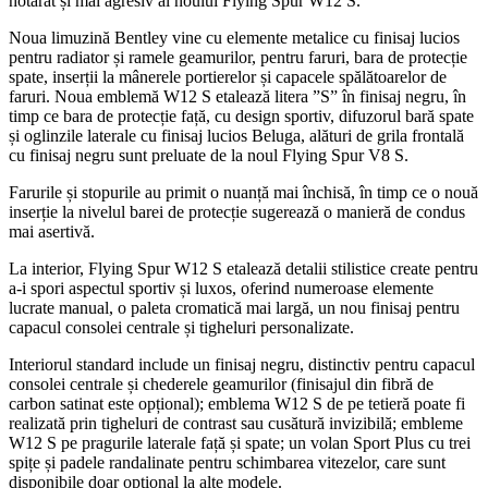
hotărât și mai agresiv al noului Flying Spur W12 S.
Noua limuzină Bentley vine cu elemente metalice cu finisaj lucios
pentru radiator și ramele geamurilor, pentru faruri, bara de protecție
spate, inserții la mânerele portierelor și capacele spălătoarelor de
faruri. Noua emblemă W12 S etalează litera ”S” în finisaj negru, în
timp ce bara de protecție față, cu design sportiv, difuzorul bară spate
și oglinzile laterale cu finisaj lucios Beluga, alături de grila frontală
cu finisaj negru sunt preluate de la noul Flying Spur V8 S.
Farurile și stopurile au primit o nuanță mai închisă, în timp ce o nouă
inserție la nivelul barei de protecție sugerează o manieră de condus
mai asertivă.
La interior, Flying Spur W12 S etalează detalii stilistice create pentru
a-i spori aspectul sportiv și luxos, oferind numeroase elemente
lucrate manual, o paleta cromatică mai largă, un nou finisaj pentru
capacul consolei centrale și tigheluri personalizate.
Interiorul standard include un finisaj negru, distinctiv pentru capacul
consolei centrale și chederele geamurilor (finisajul din fibră de
carbon satinat este opțional); emblema W12 S de pe tetieră poate fi
realizată prin tigheluri de contrast sau cusătură invizibilă; embleme
W12 S pe pragurile laterale față și spate; un volan Sport Plus cu trei
spițe și padele randalinate pentru schimbarea vitezelor, care sunt
disponibile doar opțional la alte modele.