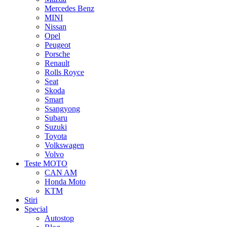
Mercedes Benz
MINI
Nissan
Opel
Peugeot
Porsche
Renault
Rolls Royce
Seat
Skoda
Smart
Ssangyong
Subaru
Suzuki
Toyota
Volkswagen
Volvo
Teste MOTO
CAN AM
Honda Moto
KTM
Stiri
Special
Autostop