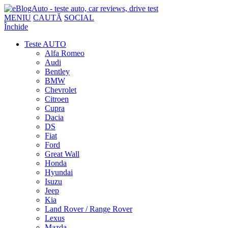
MENIU
CAUTĂ
SOCIAL
Închide
Teste AUTO
Alfa Romeo
Audi
Bentley
BMW
Chevrolet
Citroen
Cupra
Dacia
DS
Fiat
Ford
Great Wall
Honda
Hyundai
Isuzu
Jeep
Kia
Land Rover / Range Rover
Lexus
Mazda