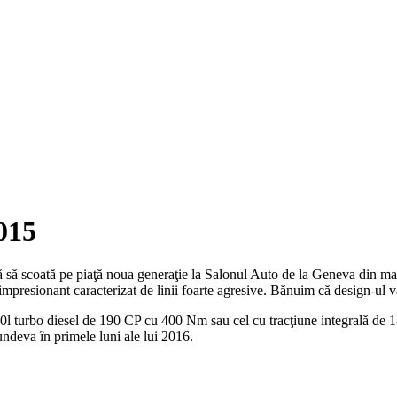
015
ă să scoată pe piaţă noua generaţie la Salonul Auto de la Geneva din ma
presionant caracterizat de linii foarte agresive. Bănuim că design-ul v
 2.0l turbo diesel de 190 CP cu 400 Nm sau cel cu tracţiune integrală de
undeva în primele luni ale lui 2016.