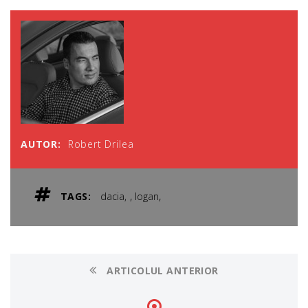
AUTOR:
Robert Drilea
,
,
TAGS:
dacia
logan
ARTICOLUL ANTERIOR