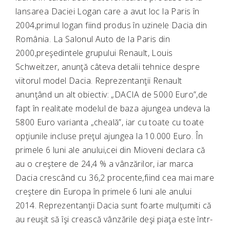
lansarea Daciei Logan care a avut loc la Paris în
2004,primul logan fiind produs în uzinele Dacia din
România. La Salonul Auto de la Paris din
2000,preşedintele grupului Renault, Louis
Schweitzer, anunţă câteva detalii tehnice despre
viitorul model Dacia. Reprezentanţii Renault
anunţând un alt obiectiv: „DACIA de 5000 Euro”,de
fapt în realitate modelul de baza ajungea undeva la
5800 Euro varianta „cheală”, iar cu toate cu toate
opţiunile incluse preţul ajungea la 10.000 Euro. În
primele 6 luni ale anului,cei din Mioveni declara că
au o creştere de 24,4 % a vânzărilor, iar marca
Dacia crescând cu 36,2 procente,fiind cea mai mare
creştere din Europa în primele 6 luni ale anului
2014. Reprezentanţii Dacia sunt foarte mulţumiti că
au reuşit să îşi crească vânzările deşi piaţa este într-