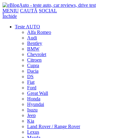
MENIU
CAUTĂ
SOCIAL
Închide
Teste AUTO
Alfa Romeo
Audi
Bentley
BMW
Chevrolet
Citroen
Cupra
Dacia
DS
Fiat
Ford
Great Wall
Honda
Hyundai
Isuzu
Jeep
Kia
Land Rover / Range Rover
Lexus
Mazda