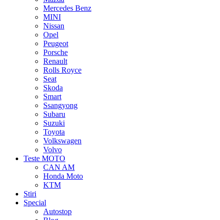
Mercedes Benz
MINI
Nissan
Opel
Peugeot
Porsche
Renault
Rolls Royce
Seat
Skoda
Smart
Ssangyong
Subaru
Suzuki
Toyota
Volkswagen
Volvo
Teste MOTO
CAN AM
Honda Moto
KTM
Stiri
Special
Autostop