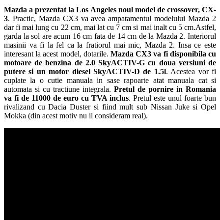
Mazda a prezentat la Los Angeles noul model de crossover, CX-
3
. Practic, Mazda CX3 va avea ampatamentul modelului Mazda 2
dar fi mai lung cu 22 cm, mai lat cu 7 cm si mai inalt cu 5 cm.Astfel,
garda la sol are acum 16 cm fata de 14 cm de la Mazda 2. Interiorul
masinii va fi la fel ca la fratiorul mai mic, Mazda 2. Insa ce este
interesant la acest model, dotarile.
Mazda CX3 va fi disponibila cu
motoare de benzina de 2.0 SkyACTIV-G cu doua versiuni de
putere si un motor diesel SkyACTIV-D de 1.5l
. Acestea vor fi
cuplate la o cutie manuala in sase rapoarte atat manuala cat si
automata si cu tractiune integrala.
Pretul de pornire in Romania
va fi de 11000 de euro cu TVA inclus
. Pretul este unul foarte bun
rivalizand cu Dacia Duster si fiind mult sub Nissan Juke si Opel
Mokka (din acest motiv nu il consideram real).