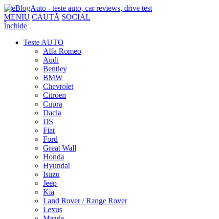
MENIU
CAUTĂ
SOCIAL
Închide
Teste AUTO
Alfa Romeo
Audi
Bentley
BMW
Chevrolet
Citroen
Cupra
Dacia
DS
Fiat
Ford
Great Wall
Honda
Hyundai
Isuzu
Jeep
Kia
Land Rover / Range Rover
Lexus
Mazda