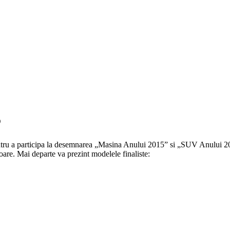
5
a participa la desemnarea „Masina Anului 2015” si „SUV Anului 2015”. A
toare. Mai departe va prezint modelele finaliste: