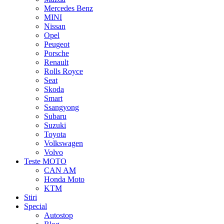
Mercedes Benz
MINI
Nissan
Opel
Peugeot
Porsche
Renault
Rolls Royce
Seat
Skoda
Smart
Ssangyong
Subaru
Suzuki
Toyota
Volkswagen
Volvo
Teste MOTO
CAN AM
Honda Moto
KTM
Stiri
Special
Autostop