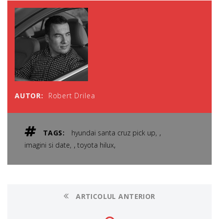
AUTOR:
Robert Drilea
,
TAGS:
hyundai santa cruz pick up
,
,
imagini si date
toyota hilux
ARTICOLUL ANTERIOR