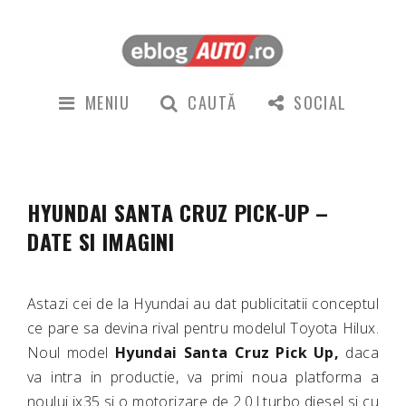
MENIU
CAUTĂ
SOCIAL
HYUNDAI SANTA CRUZ PICK-UP –
DATE SI IMAGINI
Astazi cei de la Hyundai au dat publicitatii conceptul
ce pare sa devina rival pentru modelul Toyota Hilux.
Noul model
Hyundai
Santa
Cruz
Pick
Up,
daca
va intra in productie, va primi noua platforma a
noului ix35 si o motorizare de 2.0.l turbo diesel si cu