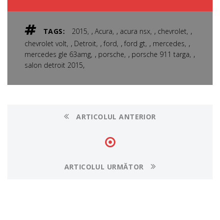
,
,
,
,
TAGS:
2015
Acura
acura nsx
chevrolet
,
,
,
,
,
chevrolet volt
Detroit
ford
ford gt
mercedes
,
,
,
mercedes gle 63amg
porsche
porsche 911 targa
,
salon detroit 2015
ARTICOLUL ANTERIOR
ARTICOLUL URMĂTOR