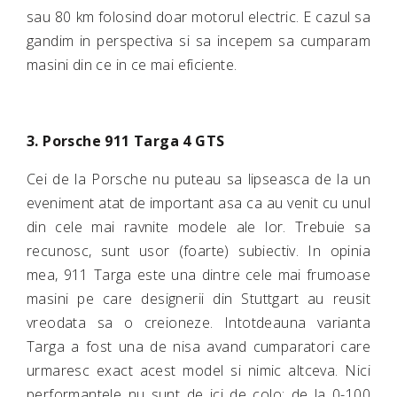
sau 80 km folosind doar motorul electric. E cazul sa
gandim in perspectiva si sa incepem sa cumparam
masini din ce in ce mai eficiente.
3. Porsche 911 Targa 4 GTS
Cei de la Porsche nu puteau sa lipseasca de la un
eveniment atat de important asa ca au venit cu unul
din cele mai ravnite modele ale lor. Trebuie sa
recunosc, sunt usor (foarte) subiectiv. In opinia
mea, 911 Targa este una dintre cele mai frumoase
masini pe care designerii din Stuttgart au reusit
vreodata sa o creioneze. Intotdeauna varianta
Targa a fost una de nisa avand cumparatori care
urmaresc exact acest model si nimic altceva. Nici
performantele nu sunt de ici de colo: de la 0-100