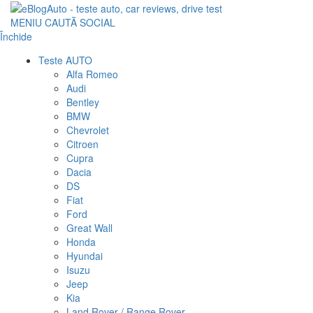
MENIU
CAUTĂ
SOCIAL
Închide
Teste AUTO
Alfa Romeo
Audi
Bentley
BMW
Chevrolet
Citroen
Cupra
Dacia
DS
Fiat
Ford
Great Wall
Honda
Hyundai
Isuzu
Jeep
Kia
Land Rover / Range Rover