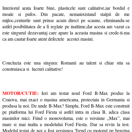
Interiorul arata foarte bine, plasticele sunt calitative,iar bordul e
moale si pufos. Din pacate, nemaiexistand stalpii de me
mijloc,centurile sunt prinse acum direct pe scaune, eliminandu-se
astfel posibilitatea de a fi reglate pe inaltime,dar acesta am vazut ca
este singurul dezavantaj care apare la aceasta masina si crede-ti-ma
ca am cautat foarte atent defectele acestei masini.
Concluzia este una singura: Romanii au talent si chiar stiu sa
construiasca si lucruri calitative!
MOTOR/CUTIE:
Ieri am testat noul Ford B-Max produs la
Craiova, mai exact o masina americana, proiectata in Germania si
produsa la noi. De unde B-Max? Simplu, Ford B-Max este construit
pe platforma lui Ford Fiesta si astfel intra in clasa B, adica clasa
masinilor mici. Fiind o monovoluma, este o versiune „Max”, mai
mare si mai inalta a modelului Ford Fiesta. Dar sa revin la test.
Modelul testat de noi a fost versiunea Trend cu motorul pe benzina