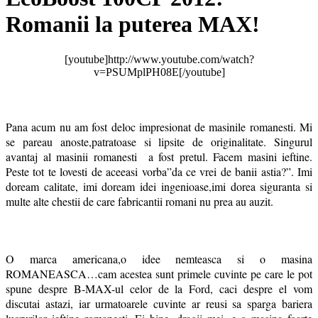
Romanii la puterea MAX!
[youtube]http://www.youtube.com/watch?
v=PSUMplPH08E[/youtube]
Pana acum nu am fost deloc impresionat de masinile romanesti. Mi
se pareau anoste,patratoase si lipsite de originalitate. Singurul
avantaj al masinii romanesti a fost pretul. Facem masini ieftine.
Peste tot te lovesti de aceeasi vorba”da ce vrei de banii astia?”. Imi
doream calitate, imi doream idei ingenioase,imi dorea siguranta si
multe alte chestii de care fabricantii romani nu prea au auzit.
O marca americana,o idee nemteasca si o masina
ROMANEASCA…cam acestea sunt primele cuvinte pe care le pot
spune despre B-MAX-ul celor de la Ford, caci despre el vom
discutai astazi, iar urmatoarele cuvinte ar reusi sa sparga bariera