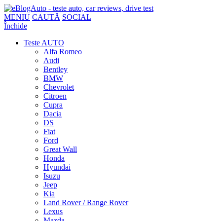
MENIU
CAUTĂ
SOCIAL
Închide
Teste AUTO
Alfa Romeo
Audi
Bentley
BMW
Chevrolet
Citroen
Cupra
Dacia
DS
Fiat
Ford
Great Wall
Honda
Hyundai
Isuzu
Jeep
Kia
Land Rover / Range Rover
Lexus
Mazda