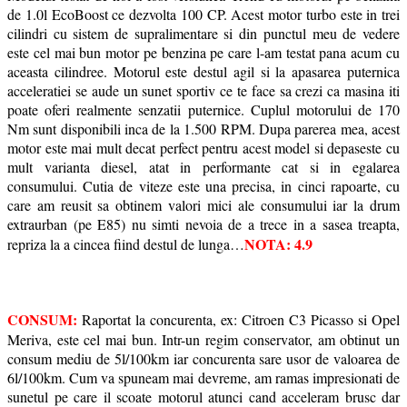
de 1.0l EcoBoost ce dezvolta 100 CP. Acest motor turbo este in trei
cilindri cu sistem de supralimentare si din punctul meu de vedere
este cel mai bun motor pe benzina pe care l-am testat pana acum cu
aceasta cilindree. Motorul este destul agil si la apasarea puternica
acceleratiei se aude un sunet sportiv ce te face sa crezi ca masina iti
poate oferi realmente senzatii puternice. Cuplul motorului de 170
Nm sunt disponibili inca de la 1.500 RPM. Dupa parerea mea, acest
motor este mai mult decat perfect pentru acest model si depaseste cu
mult varianta diesel, atat in performante cat si in egalarea
consumului. Cutia de viteze este una precisa, in cinci rapoarte, cu
care am reusit sa obtinem valori mici ale consumului iar la drum
extraurban (pe E85) nu simti nevoia de a trece in a sasea treapta,
NOTA: 4.9
repriza la a cincea fiind destul de lunga…
CONSUM:
Raportat la concurenta, ex: Citroen C3 Picasso si Opel
Meriva, este cel mai bun. Intr-un regim conservator, am obtinut un
consum mediu de 5l/100km iar concurenta sare usor de valoarea de
6l/100km. Cum va spuneam mai devreme, am ramas impresionati de
sunetul pe care il scoate motorul atunci cand acceleram brusc dar