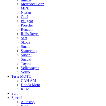
Mercedes Benz
MINI
Nissan
Opel
Peugeot
Porsche
Renault
Rolls Royce
Seat
Skoda
Smart
Ssangyong
Subaru
Suzuki
Toyota
Volkswagen
Volvo
Teste MOTO
CAN AM
Honda Moto
KTM
Stiri
Special
Autostop