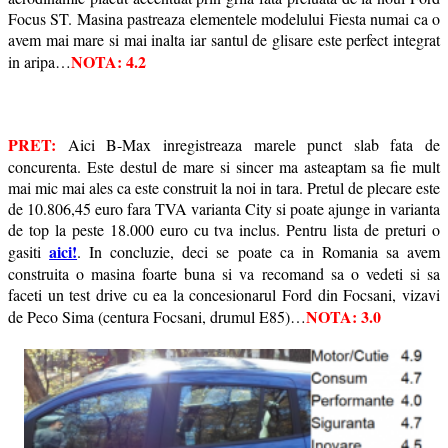
Focus ST. Masina pastreaza elementele modelului Fiesta numai ca o
avem mai mare si mai inalta iar santul de glisare este perfect integrat
NOTA: 4.2
in aripa…
PRET:
Aici B-Max inregistreaza marele punct slab fata de
concurenta. Este destul de mare si sincer ma asteaptam sa fie mult
mai mic mai ales ca este construit la noi in tara. Pretul de plecare este
de 10.806,45 euro fara TVA varianta City si poate ajunge in varianta
de top la peste 18.000 euro cu tva inclus. Pentru lista de preturi o
aici!
gasiti
. In concluzie, deci se poate ca in Romania sa avem
construita o masina foarte buna si va recomand sa o vedeti si sa
faceti un test drive cu ea la concesionarul Ford din Focsani, vizavi
NOTA: 3.0
de Peco Sima (centura Focsani, drumul E85)…