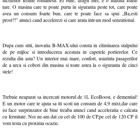
lucrurilor ieftine romanesti. Ei bine, dragii mei, e o masina foarte
tare. O masina care te poate purta in siguranta peste tot, care poate
avea un consum foarte bun, care te poate face sa spui „Ba,esti
prost?!” atunci cand accelerezi si care arata intr-un mod senzational.
Dupa cum stiti, inovatia B-MAX-ului consta in eliminarea stalpului
de pe mijloc si introducerea acestuia in capetele portierelor. Ce
rezulta din asta? Un interior mai mare, confort, usurinta pasagerilor
de a urca si cobori din masina si toate astea la o siguranta de cinci
stele!
Trebuie neaparat sa incercati motorul de 1L EcoBoost, e demential!
E un motor care te ajuta sa iti scoti un consum de 4,9 mixt,dar care
isi face surprinzator de bine treaba atunci cand acceleratia e calcata
cu fermitate. Noi ne-am dat cu cel de 100 de CP,pe cel de 120 CP il
vom testa cu proxima ocazie.