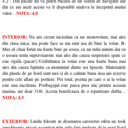
4.2″. Din pacate nu va puteti bucura de un sistem de navigatie dar
din ce am auzit acesta va fi disponibil undeva la inceputul anului
NOTA: 4.0
viitor…
INTERIOR:
Nu am crezut niciodata ca un monovolum, mai ales
din clasa mica, ma poate face sa ma simt asa de bine la volan. B-
Max ul chiar fortat sta foarte bine pe sosea, cu un ruliu minim dar cu
o usoara tenta supraviratorie mai ales din cauza suspensiei spate ce
este rigida (pacat!).Vizibilitatea la volan este una foarte buna mai
ales din cauza faptului ca montantul dintre usi lipseste. Materialele
din plastic de pe bord sunt moi si de o calitate buna insa am rezerve
pentru cele aflate pe portiere. Per total, pozitia pe care o ai la volan
este una excelenta. Portbagajul este parca prea mic pentru aceasta
masina, are doar 318l. Acesta beneficiaza de o repartizare dubla…
NOTA: 4.3
EXTERIOR:
Liniile folosite in desenarea caroseriei ofera un look
aerodinamic placut accentuat prin grila fata preluata de la noul Ford