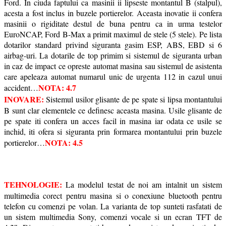
Ford. In ciuda faptului ca masinii ii lipseste montantul B (stalpul),
acesta a fost inclus in buzele portierelor. Aceasta inovatie ii confera
masinii o rigiditate destul de buna pentru ca in urma testelor
EuroNCAP, Ford B-Max a primit maximul de stele (5 stele). Pe lista
dotarilor standard privind siguranta gasim ESP, ABS, EBD si 6
airbag-uri. La dotarile de top primim si sistemul de siguranta urban
in caz de impact ce opreste automat masina sau sistemul de asistenta
care apeleaza automat numarul unic de urgenta 112 in cazul unui
NOTA: 4.7
accident…
INOVARE:
Sistemul usilor glisante de pe spate si lipsa montantului
B sunt clar elementele ce definesc aceasta masina. Usile glisante de
pe spate iti confera un acces facil in masina iar odata ce usile se
inchid, iti ofera si siguranta prin formarea montantului prin buzele
NOTA: 4.5
portierelor…
TEHNOLOGIE:
La modelul testat de noi am intalnit un sistem
multimedia corect pentru masina si o conexiune bluetooth pentru
telefon cu comenzi pe volan. La varianta de top sunteti rasfatati de
un sistem multimedia Sony, comenzi vocale si un ecran TFT de