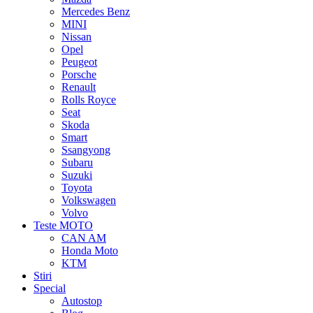
Mercedes Benz
MINI
Nissan
Opel
Peugeot
Porsche
Renault
Rolls Royce
Seat
Skoda
Smart
Ssangyong
Subaru
Suzuki
Toyota
Volkswagen
Volvo
Teste MOTO
CAN AM
Honda Moto
KTM
Stiri
Special
Autostop