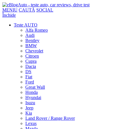
MENIU
CAUTĂ
SOCIAL
Închide
Teste AUTO
Alfa Romeo
Audi
Bentley
BMW
Chevrolet
Citroen
Cupra
Dacia
DS
Fiat
Ford
Great Wall
Honda
Hyundai
Isuzu
Jeep
Kia
Land Rover / Range Rover
Lexus
Mazda