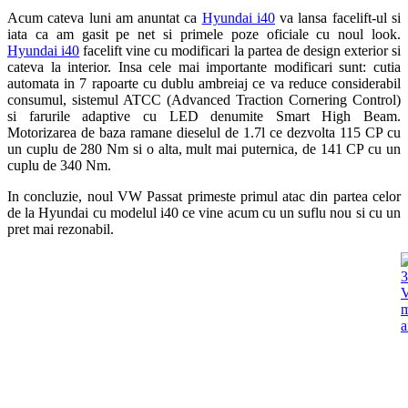
Acum cateva luni am anuntat ca
Hyundai i40
va lansa facelift-ul si
iata ca am gasit pe net si primele poze oficiale cu noul look.
Hyundai i40
facelift vine cu modificari la partea de design exterior si
cateva la interior. Insa cele mai importante modificari sunt: cutia
automata in 7 rapoarte cu dublu ambreiaj ce va reduce considerabil
consumul, sistemul ATCC (Advanced Traction Cornering Control)
si farurile adaptive cu LED denumite Smart High Beam.
Motorizarea de baza ramane dieselul de 1.7l ce dezvolta 115 CP cu
un cuplu de 280 Nm si o alta, mult mai puternica, de 141 CP cu un
cuplu de 340 Nm.
In concluzie, noul VW Passat primeste primul atac din partea celor
de la Hyundai cu modelul i40 ce vine acum cu un suflu nou si cu un
pret mai rezonabil.