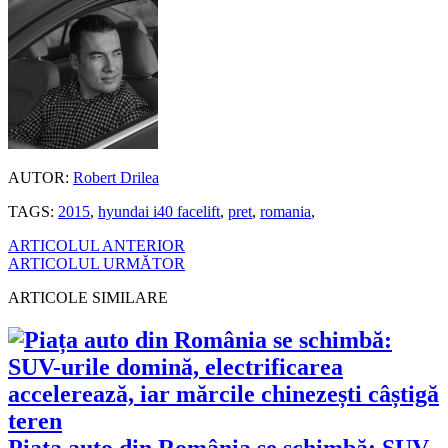
AUTOR:
Robert Drilea
TAGS:
2015
,
hyundai i40 facelift
,
pret
,
romania
,
ARTICOLUL ANTERIOR
ARTICOLUL URMĂTOR
ARTICOLE SIMILARE
Piața auto din România se schimbă: SUV-