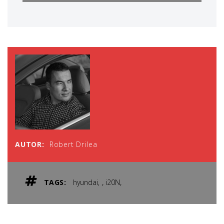
AUTOR:
Robert Drilea
,
,
TAGS:
hyundai
i20N