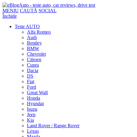
MENIU
CAUTĂ
SOCIAL
Închide
Teste AUTO
Alfa Romeo
Audi
Bentley
BMW
Chevrolet
Citroen
Cupra
Dacia
DS
Fiat
Ford
Great Wall
Honda
Hyundai
Isuzu
Jeep
Kia
Land Rover / Range Rover
Lexus
Mazda