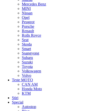
Mercedes Benz
MINI
Nissan
Opel
Peugeot
Porsche
Renault
Rolls Royce
Seat
Skoda
Smart
Ssangyong
Subaru
Suzuki
Toyota
Volkswagen
Volvo
Teste MOTO
CAN AM
Honda Moto
KTM
Stiri
Special
Autostop