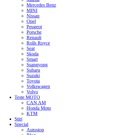
Mercedes Benz
MINI
Nissan
Opel
Peugeot
Porsche
Renault
Rolls Royce
Seat
Skoda
Smart
Ssangyong
Subaru
Suzuki
Toyota
Volkswagen
Volvo
Teste MOTO
CAN AM
Honda Moto
KTM
Stiri
Special
Autostop