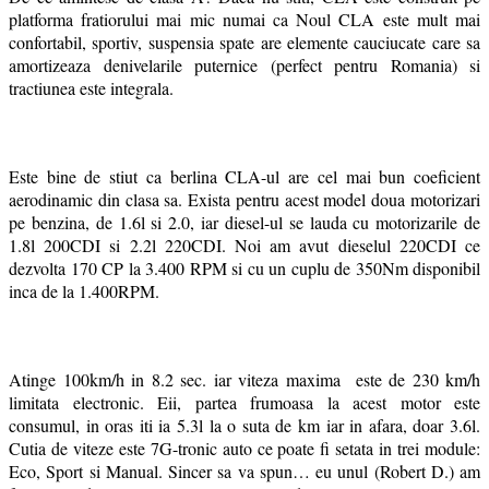
platforma fratiorului mai mic numai ca Noul CLA este mult mai
confortabil, sportiv, suspensia spate are elemente cauciucate care sa
amortizeaza denivelarile puternice (perfect pentru Romania) si
tractiunea este integrala.
Este bine de stiut ca berlina CLA-ul are cel mai bun coeficient
aerodinamic din clasa sa. Exista pentru acest model doua motorizari
pe benzina, de 1.6l si 2.0, iar diesel-ul se lauda cu motorizarile de
1.8l 200CDI si 2.2l 220CDI. Noi am avut dieselul 220CDI ce
dezvolta 170 CP la 3.400 RPM si cu un cuplu de 350Nm disponibil
inca de la 1.400RPM.
Atinge 100km/h in 8.2 sec. iar viteza maxima este de 230 km/h
limitata electronic. Eii, partea frumoasa la acest motor este
consumul, in oras iti ia 5.3l la o suta de km iar in afara, doar 3.6l.
Cutia de viteze este 7G-tronic auto ce poate fi setata in trei module:
Eco, Sport si Manual. Sincer sa va spun… eu unul (Robert D.) am