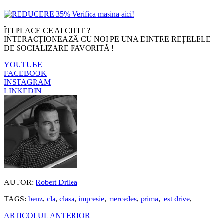
ÎȚI PLACE CE AI CITIT ?
INTERACȚIONEAZĂ CU NOI PE UNA DINTRE REȚELELE
DE SOCIALIZARE FAVORITĂ !
YOUTUBE
FACEBOOK
INSTAGRAM
LINKEDIN
AUTOR:
Robert Drilea
TAGS:
benz
,
cla
,
clasa
,
impresie
,
mercedes
,
prima
,
test drive
,
ARTICOLUL ANTERIOR