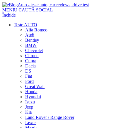
MENIU
CAUTĂ
SOCIAL
Închide
Teste AUTO
Alfa Romeo
Audi
Bentley
BMW
Chevrolet
Citroen
Cupra
Dacia
DS
Fiat
Ford
Great Wall
Honda
Hyundai
Isuzu
Jeep
Kia
Land Rover / Range Rover
Lexus
Mazda