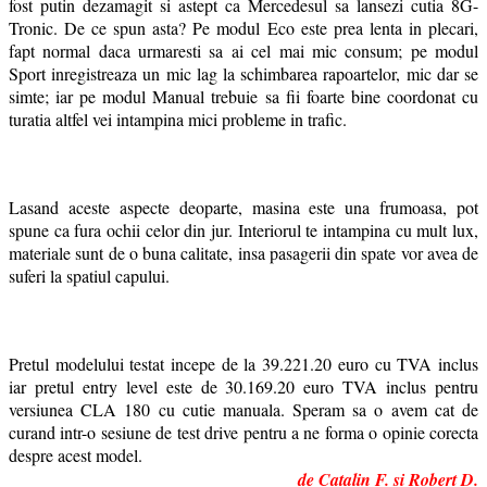
fost putin dezamagit si astept ca Mercedesul sa lansezi cutia 8G-
Tronic. De ce spun asta? Pe modul Eco este prea lenta in plecari,
fapt normal daca urmaresti sa ai cel mai mic consum; pe modul
Sport inregistreaza un mic lag la schimbarea rapoartelor, mic dar se
simte; iar pe modul Manual trebuie sa fii foarte bine coordonat cu
turatia altfel vei intampina mici probleme in trafic.
Lasand aceste aspecte deoparte, masina este una frumoasa, pot
spune ca fura ochii celor din jur. Interiorul te intampina cu mult lux,
materiale sunt de o buna calitate, insa pasagerii din spate vor avea de
suferi la spatiul capului.
Pretul modelului testat incepe de la 39.221.20 euro cu TVA inclus
iar pretul entry level este de 30.169.20 euro TVA inclus pentru
versiunea CLA 180 cu cutie manuala. Speram sa o avem cat de
curand intr-o sesiune de test drive pentru a ne forma o opinie corecta
despre acest model.
de Catalin F. si Robert D.