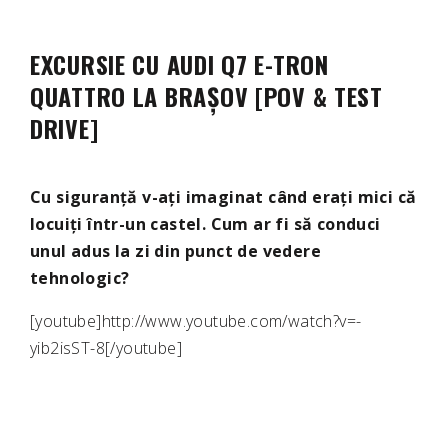
EXCURSIE CU AUDI Q7 E-TRON
QUATTRO LA BRAȘOV [POV & TEST
DRIVE]
Cu siguranță v-ați imaginat când erați mici că
locuiți într-un castel. Cum ar fi să conduci
unul adus la zi din punct de vedere
tehnologic?
[youtube]http://www.youtube.com/watch?v=-
yib2isST-8[/youtube]