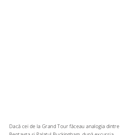
Dacă cei de la Grand Tour făceau analogia dintre
Bentayga și Palatul Buckingham, după excursia