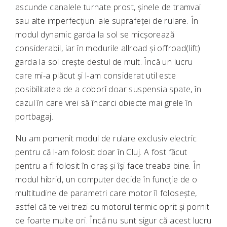
ascunde canalele turnate prost, șinele de tramvai
sau alte imperfecțiuni ale suprafeței de rulare. În
modul dynamic garda la sol se micșorează
considerabil, iar în modurile allroad și offroad(lift)
garda la sol crește destul de mult. Încă un lucru
care mi-a plăcut și l-am considerat util este
posibilitatea de a coborî doar suspensia spate, în
cazul în care vrei să încarci obiecte mai grele în
portbagaj.
Nu am pomenit modul de rulare exclusiv electric
pentru că l-am folosit doar în Cluj. A fost făcut
pentru a fi folosit în oraș și își face treaba bine. În
modul hibrid, un computer decide în funcție de o
multitudine de parametri care motor îl folosește,
astfel că te vei trezi cu motorul termic oprit și pornit
de foarte multe ori. Încă nu sunt sigur că acest lucru