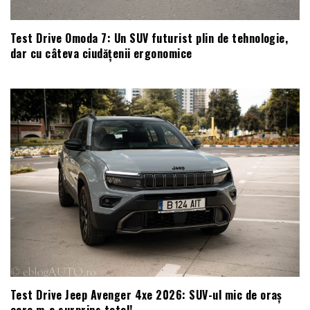
Test Drive Omoda 7: Un SUV futurist plin de tehnologie,
dar cu câteva ciudățenii ergonomice
Test Drive Jeep Avenger 4xe 2026: SUV-ul mic de oraș
care m-a surprins total!