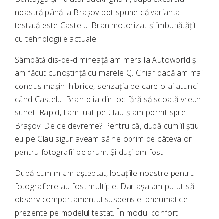
noastră până la Brașov pot spune că varianta
testată este Castelul Bran motorizat și îmbunătățit
cu tehnologiile actuale.
Sâmbătă dis-de-dimineață am mers la Autoworld și
am făcut cunoștință cu marele Q. Chiar dacă am mai
condus mașini hibride, senzația pe care o ai atunci
când Castelul Bran o ia din loc fără să scoată vreun
sunet. Rapid, l-am luat pe Clau ș-am pornit spre
Brașov. De ce devreme? Pentru că, după cum îl știu
eu pe Clau sigur aveam să ne oprim de câteva ori
pentru fotografii pe drum. Și duși am fost…
După cum m-am așteptat, locațiile noastre pentru
fotografiere au fost multiple. Dar așa am putut să
observ comportamentul suspensiei pneumatice
prezente pe modelul testat. În modul confort