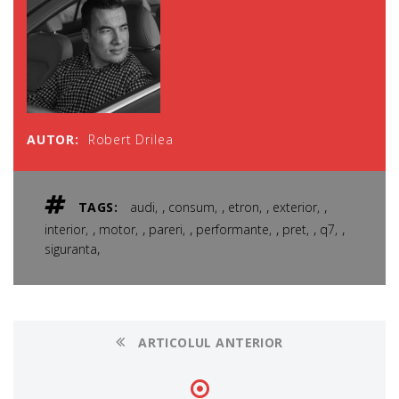
AUTOR:
Robert Drilea
,
,
,
,
TAGS:
audi
consum
etron
exterior
,
,
,
,
,
,
interior
motor
pareri
performante
pret
q7
,
siguranta
ARTICOLUL ANTERIOR