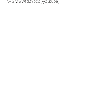
v=GMwWfd2Ypco[/youtube]