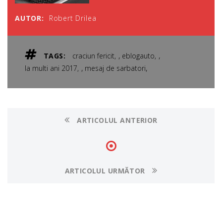
AUTOR:
Robert Drilea
,
,
TAGS:
craciun fericit
eblogauto
,
,
la multi ani 2017
mesaj de sarbatori
ARTICOLUL ANTERIOR
ARTICOLUL URMĂTOR