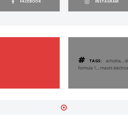
FACEBOOK
INSTAGRAM
,
TAGS:
achizitia
d
,
formula 1
masini electric