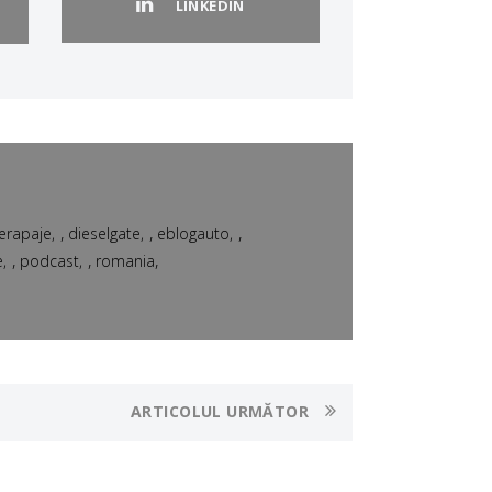
LINKEDIN
,
,
,
erapaje
dieselgate
eblogauto
,
,
,
e
podcast
romania
ARTICOLUL URMĂTOR