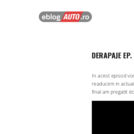
DERAPAJE EP.
In acest episod vom
readucem in actuali
final am pregatit d