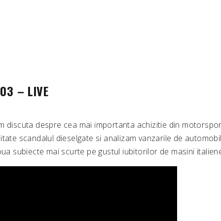
 03 – LIVE
 discuta despre cea mai importanta achizitie din motorsport d
tate scandalul dieselgate si analizam vanzarile de automobil
oua subiecte mai scurte pe gustul iubitorilor de masini italien