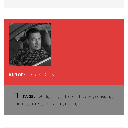
AUTOR:
Robert Drilea
,
,
,
,
,
TAGS:
2016
car
citroen c1
city
consum
,
,
,
,
motor
pareri
romania
urban