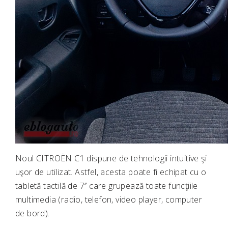
Noul CITROËN C1 dispune de tehnologii intuitive şi
uşor de utilizat. Astfel, acesta poate fi echipat cu o
tabletă tactilă de 7’’ care grupează toate funcţiile
multimedia (radio, telefon, video player, computer
de bord).