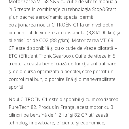
Motorizarea VTi68 S&S cu cutie de viteze manuală
în 5 trepte în combinaţie cu tehnologia Stop&Start
şi un pachet aerodinamic special permit
poziţionarea noului CITROËN C1 la un nivel optim
din punctul de vedere al consumului (3,8 l/100 km) şi
al emisiilor de CO2 (88 g/km). Motorizarea VTi 68
CP este disponibilă şi cu o cutie de viteze pilotată –
ETG (Efficient TronicGearbox). Cutie de viteze în 5
trepte, aceasta beneficiază de funcţia antipatinare
şi de o cursă optimizată a pedalei, care permit un
control mai bun, o pornire lină şi o manevrabilitate
sporită.
Noul CITROËN C1 este disponibil şi cu motorizarea
PureTech 82. Produs în Franţa, acest motor cu 3
cilindri pe benzină de 1,2 litri şi 82 CP utilizează
tehnologii inovatoare, eficiente şi economice,