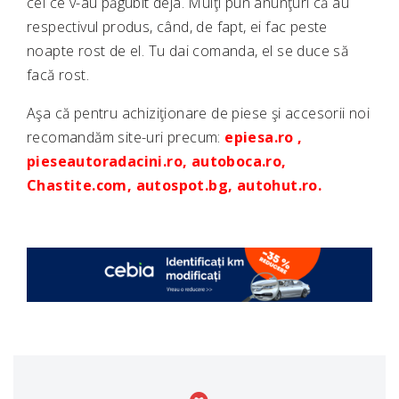
cei ce v-au păgubit deja. Mulţi pun anunţuri că au
respectivul produs, când, de fapt, ei fac peste
noapte rost de el. Tu dai comanda, el se duce să
facă rost.
Aşa că pentru achiziţionare de piese şi accesorii noi
recomandăm site-uri precum:
epiesa.ro
,
pieseautoradacini.ro
,
autoboca.ro
,
Chastite.com
,
autospot.bg
,
autohut.ro
.