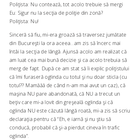
Poliţista: Nu contează, tot acolo trebuie să mergi
Eu: Sigur nu la secţia de poliţie din zonă?
Poliţista: Nu!
Sinceră să fiu, mi-era groază să traversez jumătate
din Bucureşti la ora aceea…am zis să încerc mai
întâi la secţia de lângă. Ajunsă acolo am realizat că
am luat cea mai bună decizie şi ca acolo trebuia să
merg de fapt. După ce am stat să îi explic poliţistului
că îmi furaseră oglinda cu totul şi nu doar sticla (cu
totul?? Mamăăă de când n-am mai avut un caz), că
maşina NU pare abandonată, că NU a trecut un
beţiv care mi-a lovit din greşeală oglinda şi că
oglinda NU este căzută lângă roată, mi-a zis să scriu
declaraţia pentru că “Eh, e iarnă şi nu ştiu să
conducă, probabil că şi-a pierdut cineva în trafic
oglinda”.