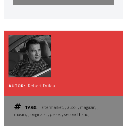
AUTOR:
Robert Drilea
,
,
,
TAGS:
aftermarket
auto
magazin
,
,
,
,
masini
originale
piese
second-hand