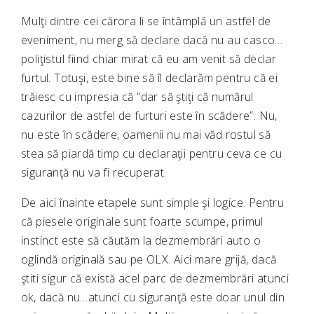
Mulţi dintre cei cărora li se întâmplă un astfel de
eveniment, nu merg să declare dacă nu au casco…
poliţistul fiind chiar mirat că eu am venit să declar
furtul. Totuşi, este bine să îl declarăm pentru că ei
trăiesc cu impresia că “dar să ştiţi că numărul
cazurilor de astfel de furturi este în scădere”. Nu,
nu este în scădere, oamenii nu mai văd rostul să
stea să piardă timp cu declaraţii pentru ceva ce cu
siguranţă nu va fi recuperat.
De aici înainte etapele sunt simple şi logice. Pentru
că piesele originale sunt foarte scumpe, primul
instinct este să căutăm la dezmembrări auto o
oglindă originală sau pe OLX. Aici mare grijă, dacă
ştiti sigur că există acel parc de dezmembrări atunci
ok, dacă nu…atunci cu siguranţă este doar unul din