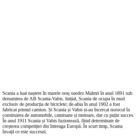
Scania a luat naștere în marele oraș suedez Malmö în anul 1891 sub
denumirea de AB Scania-Vabis. Inițial, Scania de ocupa în mod
exclusiv de producția de biciclete; de-abia în anul 1902 a fost
fabricat primul camion. Și Scania și Vabis și-au încercat norocul în
construirea de automobile, camioane și motoare, dar cu puțin succes.
În anul 1911 Scania și Vabis fuzionează, fiind determinate de
creșterea competiției din întreaga Europă. În scurt timp, Scania
învață ce este succesul.