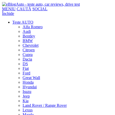
MENIU
CAUTĂ
SOCIAL
Închide
Teste AUTO
Alfa Romeo
Audi
Bentley
BMW
Chevrolet
Citroen
Cupra
Dacia
DS
Fiat
Ford
Great Wall
Honda
Hyundai
Isuzu
Jeep
Kia
Land Rover / Range Rover
Lexus
Mazda