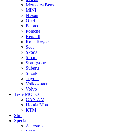
Mercedes Benz
MINI
Nissan
Opel
Peugeot
Porsche
Renault
Rolls Royce
Seat
Skoda
Smart
Ssangyong
Subaru
Suzuki
Toyota
Volkswagen
Volvo
Teste MOTO
CAN AM
Honda Moto
KTM
Stiri
Special
Autostop