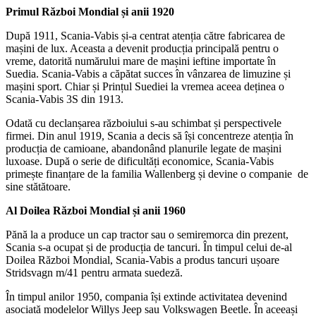
Primul Război Mondial și anii 1920
După 1911, Scania-Vabis și-a centrat atenția către fabricarea de
mașini de lux. Aceasta a devenit producția principală pentru o
vreme, datorită numărului mare de mașini ieftine importate în
Suedia. Scania-Vabis a căpătat succes în vânzarea de limuzine și
mașini sport. Chiar și Prințul Suediei la vremea aceea deținea o
Scania-Vabis 3S din 1913.
Odată cu declanșarea războiului s-au schimbat și perspectivele
firmei. Din anul 1919, Scania a decis să își concentreze atenția în
producția de camioane, abandonând planurile legate de mașini
luxoase. După o serie de dificultăți economice, Scania-Vabis
primește finanțare de la familia Wallenberg și devine o companie de
sine stătătoare.
Al Doilea Război Mondial și anii 1960
Pănă la a produce un cap tractor sau o semiremorca din prezent,
Scania s-a ocupat și de producția de tancuri. În timpul celui de-al
Doilea Război Mondial, Scania-Vabis a produs tancuri ușoare
Stridsvagn m/41 pentru armata suedeză.
În timpul anilor 1950, compania își extinde activitatea devenind
asociată modelelor Willys Jeep sau Volkswagen Beetle. În aceeași