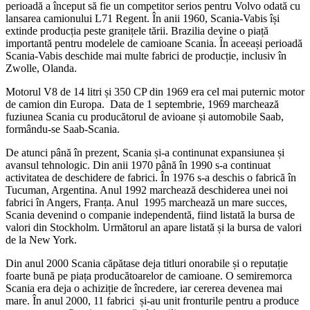
perioadă a început să fie un competitor serios pentru Volvo odată cu
lansarea camionului L71 Regent. În anii 1960, Scania-Vabis își
extinde producția peste granițele tării. Brazilia devine o piață
importantă pentru modelele de camioane Scania. În aceeași perioadă
Scania-Vabis deschide mai multe fabrici de producție, inclusiv în
Zwolle, Olanda.
Motorul V8 de 14 litri și 350 CP din 1969 era cel mai puternic motor
de camion din Europa. Data de 1 septembrie, 1969 marchează
fuziunea Scania cu producătorul de avioane și automobile Saab,
formându-se Saab-Scania.
De atunci până în prezent, Scania și-a continunat expansiunea și
avansul tehnologic. Din anii 1970 până în 1990 s-a continuat
activitatea de deschidere de fabrici. În 1976 s-a deschis o fabrică în
Tucuman, Argentina. Anul 1992 marchează deschiderea unei noi
fabrici în Angers, Franța. Anul 1995 marchează un mare succes,
Scania devenind o companie independentă, fiind listată la bursa de
valori din Stockholm. Următorul an apare listată și la bursa de valori
de la New York.
Din anul 2000 Scania căpătase deja titluri onorabile și o reputație
foarte bună pe piața producătoarelor de camioane. O semiremorca
Scania era deja o achiziție de încredere, iar cererea devenea mai
mare. În anul 2000, 11 fabrici și-au unit fronturile pentru a produce