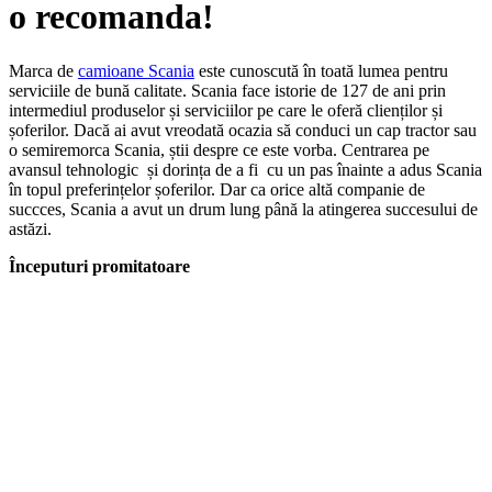
o recomanda!
Marca de
camioane Scania
este cunoscută în toată lumea pentru
serviciile de bună calitate. Scania face istorie de 127 de ani prin
intermediul produselor și serviciilor pe care le oferă clienților și
șoferilor. Dacă ai avut vreodată ocazia să conduci un cap tractor sau
o semiremorca Scania, știi despre ce este vorba. Centrarea pe
avansul tehnologic și dorința de a fi cu un pas înainte a adus Scania
în topul preferințelor șoferilor. Dar ca orice altă companie de
succces, Scania a avut un drum lung până la atingerea succesului de
astăzi.
Începuturi promitatoare