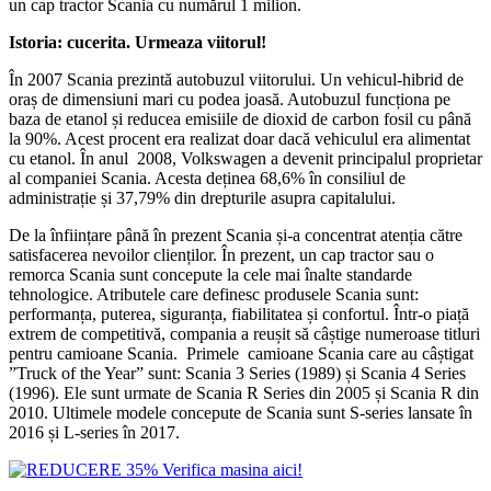
un cap tractor Scania cu numărul 1 milion.
Istoria
: cucerita. Urmeaz
a viitorul!
În 2007 Scania prezintă autobuzul viitorului. Un vehicul-hibrid de
oraș de dimensiuni mari cu podea joasă. Autobuzul funcționa pe
baza de etanol și reducea emisiile de dioxid de carbon fosil cu până
la 90%. Acest procent era realizat doar dacă vehiculul era alimentat
cu etanol. În anul 2008, Volkswagen a devenit principalul proprietar
al companiei Scania. Acesta deținea 68,6% în consiliul de
administrație și 37,79% din drepturile asupra capitalului.
De la înființare până în prezent Scania și-a concentrat atenția către
satisfacerea nevoilor clienților. În prezent, un cap tractor sau o
remorca Scania sunt concepute la cele mai înalte standarde
tehnologice. Atributele care definesc produsele Scania sunt:
performanța, puterea, siguranța, fiabilitatea și confortul. Într-o piață
extrem de competitivă, compania a reușit să câștige numeroase titluri
pentru camioane Scania. Primele camioane Scania care au câștigat
”Truck of the Year” sunt: Scania 3 Series (1989) și Scania 4 Series
(1996). Ele sunt urmate de Scania R Series din 2005 și Scania R din
2010. Ultimele modele concepute de Scania sunt S-series lansate în
2016 și L-series în 2017.